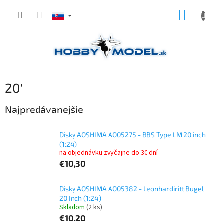
Prejsť
NÁKUP
na
obsah
KOŠÍK
20'
Najpredávanejšie
Disky AOSHIMA AO05275 - BBS Type LM 20 inch
(1:24)
na objednávku zvyčajne do 30 dní
€10,30
Disky AOSHIMA AO05382 - Leonhardiritt Bugel
20 Inch (1:24)
Skladom
(2 ks)
€10,20