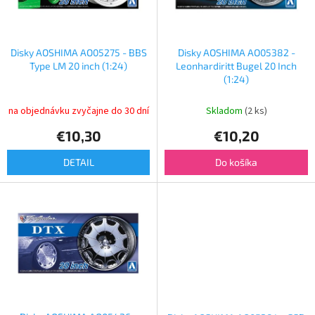
p
o
r
v
o
d
Disky AOSHIMA AO05275 - BBS
Disky AOSHIMA AO05382 -
u
Type LM 20 inch (1:24)
Leonhardiritt Bugel 20 Inch
k
(1:24)
t
o
na objednávku zvyčajne do 30 dní
Skladom
(2 ks)
v
€10,30
€10,20
DETAIL
Do košíka