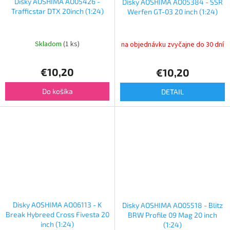
Disky AOSHIMA AO05426 -
Disky AOSHIMA AO05384 - SSR
Trafficstar DTX 20inch (1:24)
Werfen GT-03 20 inch (1:24)
Skladom
(1 ks)
na objednávku zvyčajne do 30 dní
€10,20
€10,20
Do košíka
DETAIL
Disky AOSHIMA AO06113 - K
Disky AOSHIMA AO05518 - Blitz
Break Hybreed Cross Fivesta 20
BRW Profile 09 Mag 20 inch
inch (1:24)
(1:24)