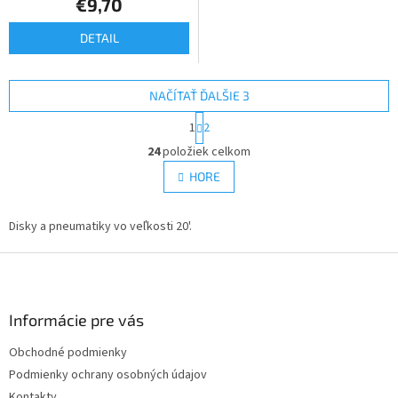
€9,70
DETAIL
NAČÍTAŤ ĎALŠIE 3
S
1
2
t
O
r
24
položiek celkom
v
á
l
HORE
n
á
k
d
o
v
Disky a pneumatiky vo veľkosti 20'.
a
a
c
n
Z
i
i
e
á
e
p
p
r
ä
Informácie pre vás
v
t
k
Obchodné podmienky
i
y
Podmienky ochrany osobných údajov
e
v
ý
Kontakty