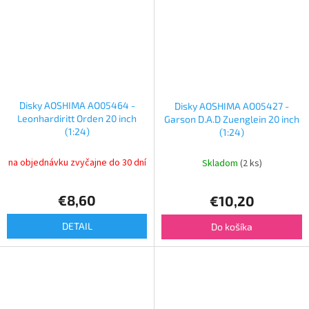
Disky AOSHIMA AO05464 -
Disky AOSHIMA AO05427 -
Leonhardiritt Orden 20 inch
Garson D.A.D Zuenglein 20 inch
(1:24)
(1:24)
na objednávku zvyčajne do 30 dní
Skladom
(2 ks)
€8,60
€10,20
DETAIL
Do košíka