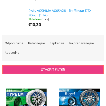
Disky AOSHIMA AO05426 - Trafficstar DTX
20inch (1:24)
Skladom
(1 ks)
€10,20
R
a
Odporúčame
Najlacnejšie
Najdrahšie
Najpredávanejšie
d
e
Abecedne
n
i
e
OTVORIŤ FILTER
p
r
V
o
ý
d
p
u
i
k
s
t