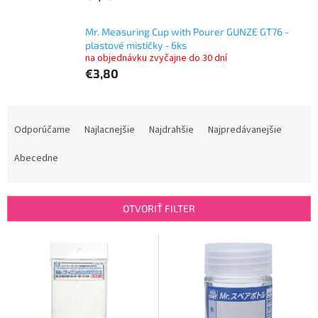
Mr. Measuring Cup with Pourer GUNZE GT76 -
plastové mističky - 6ks
na objednávku zvyčajne do 30 dní
€3,80
R
a
Odporúčame
Najlacnejšie
Najdrahšie
Najpredávanejšie
d
e
Abecedne
n
i
e
OTVORIŤ FILTER
p
r
V
o
ý
d
p
u
i
k
s
t