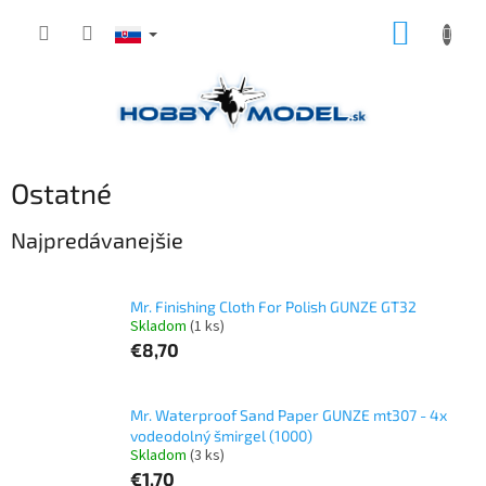
Prejsť
NÁKUP
na
obsah
KOŠÍK
Ostatné
Najpredávanejšie
Mr. Finishing Cloth For Polish GUNZE GT32
Skladom
(1 ks)
€8,70
Mr. Waterproof Sand Paper GUNZE mt307 - 4x
vodeodolný šmirgel (1000)
Skladom
(3 ks)
€1,70