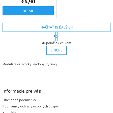
€4,90
DETAIL
NAČÍTAŤ 19 ĎALŠÍCH
S
1
2
t
O
r
40
položiek celkom
v
á
l
HORE
n
á
k
d
o
v
Modelárske svorky, nádoby, tyčinky...
a
a
c
n
Z
i
i
e
á
e
p
p
r
ä
Informácie pre vás
v
t
k
Obchodné podmienky
i
y
Podmienky ochrany osobných údajov
e
v
ý
Kontakty