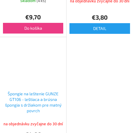
Skladom
(4 ks)
na objednávku zvyčajne do 30 dní
€9,70
€3,80
Do košíka
DETAIL
Špongie na leštenie GUNZE
GT106 - leštiaca a brúsna
špongia s držiakom pre matný
povrch
na objednávku zvyčajne do 30 dní