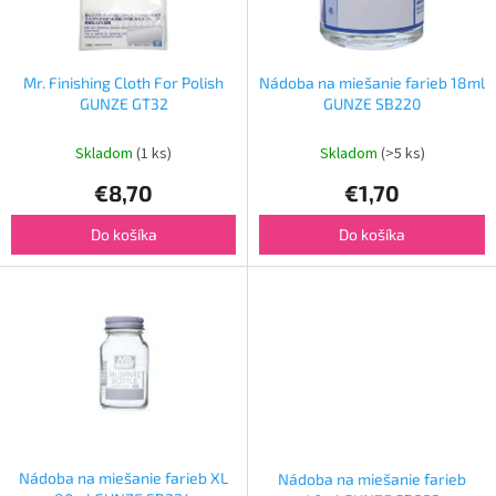
p
o
r
v
o
d
Mr. Finishing Cloth For Polish
Nádoba na miešanie farieb 18ml
u
GUNZE GT32
GUNZE SB220
k
t
Skladom
(1 ks)
Skladom
(>5 ks)
o
€8,70
€1,70
v
Do košíka
Do košíka
Nádoba na miešanie farieb XL
Nádoba na miešanie farieb