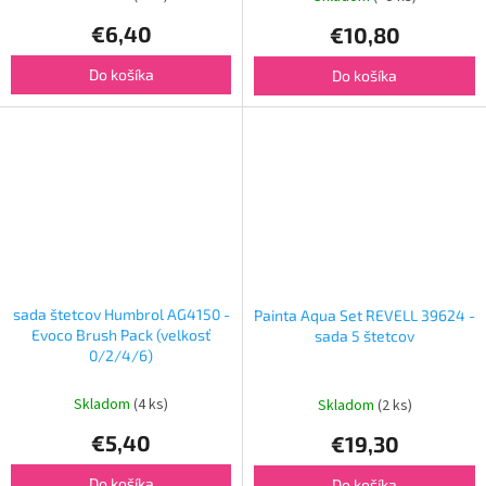
€6,40
€10,80
Do košíka
Do košíka
sada štetcov Humbrol AG4150 -
Painta Aqua Set REVELL 39624 -
Evoco Brush Pack (velkosť
sada 5 štetcov
0/2/4/6)
Skladom
(4 ks)
Skladom
(2 ks)
€5,40
€19,30
Do košíka
Do košíka