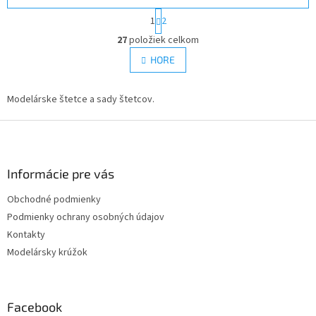
S
1
2
t
O
r
27
položiek celkom
v
á
l
HORE
n
á
k
d
o
v
Modelárske štetce a sady štetcov.
a
a
c
n
Z
i
i
e
á
e
p
p
r
ä
Informácie pre vás
v
t
k
Obchodné podmienky
i
y
Podmienky ochrany osobných údajov
e
v
ý
Kontakty
p
Modelársky krúžok
i
s
u
Facebook