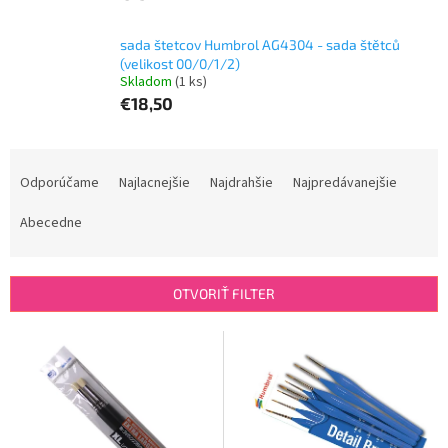
sada štetcov Humbrol AG4304 - sada štětců
(velikost 00/0/1/2)
Skladom
(1 ks)
€18,50
R
a
Odporúčame
Najlacnejšie
Najdrahšie
Najpredávanejšie
d
e
Abecedne
n
i
e
OTVORIŤ FILTER
p
r
V
o
ý
d
p
u
i
k
s
t