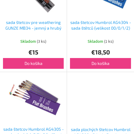
p
o
r
v
o
d
sada štetcov pre weathering
sada štetcov Humbrol AG4304 -
u
GUNZE MB34 - jemný a hrubý
sada štětců (velikost 00/0/1/2)
k
t
Skladom
(3 ks)
Skladom
(1 ks)
o
€15
€18,50
v
Do košíka
Do košíka
sada štetcov Humbrol AG4305 -
sada plochých štetcov Humbrol