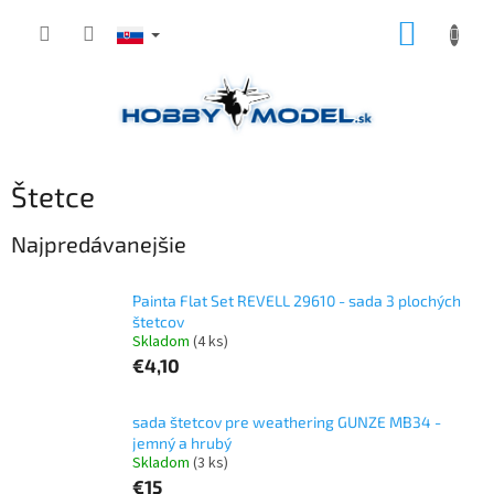
Prejsť
NÁKUP
na
obsah
KOŠÍK
Štetce
Najpredávanejšie
Painta Flat Set REVELL 29610 - sada 3 plochých
štetcov
Skladom
(4 ks)
€4,10
sada štetcov pre weathering GUNZE MB34 -
jemný a hrubý
Skladom
(3 ks)
€15