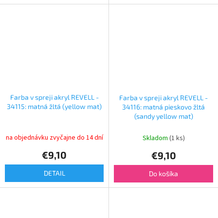
Farba v spreji akryl REVELL -
Farba v spreji akryl REVELL -
34115: matná žltá (yellow mat)
34116: matná pieskovo žltá
(sandy yellow mat)
na objednávku zvyčajne do 14 dní
Skladom
(1 ks)
€9,10
€9,10
DETAIL
Do košíka