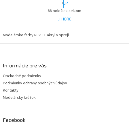
S
1
2
t
O
r
33
položiek celkom
v
á
l
HORE
n
á
k
d
o
v
Modelárske farby REVELL akryl v spreji.
a
a
c
n
Z
i
i
e
á
e
p
p
r
ä
Informácie pre vás
v
t
k
Obchodné podmienky
i
y
Podmienky ochrany osobných údajov
e
v
ý
Kontakty
p
Modelársky krúžok
i
s
u
Facebook