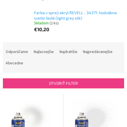
Farba v spreji akryl REVELL - 34371: hodvábna
svetlo šedá (light grey silk)
Skladom
(2 ks)
€10,20
R
a
Odporúčame
Najlacnejšie
Najdrahšie
Najpredávanejšie
d
e
Abecedne
n
i
e
OTVORIŤ FILTER
p
r
V
o
ý
d
p
u
i
k
s
t