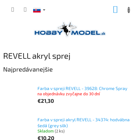
Prejsť
NÁKUP
na
obsah
KOŠÍK
REVELL akryl sprej
Najpredávanejšie
Farba v spreji REVELL - 39628: Chrome Spray
na objednávku zvyčajne do 30 dní
€21,30
Farba v spreji akryl REVELL - 34374: hodvábna
šedá (grey silk)
Skladom
(2 ks)
€10,20