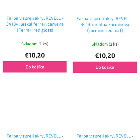
Farba v spreji akryl REVELL -
Farba v spreji akryl REVELL -
34134: lesklá ferrari červená
34136: matná karmínová
(Ferrari red gloss)
(carmine red mat)
Skladom
(1 ks)
Skladom
(2 ks)
€10,20
€10,20
Do košíka
Do košíka
Farba v spreji akryl REVELL -
Farba v spreji akryl REVELL -