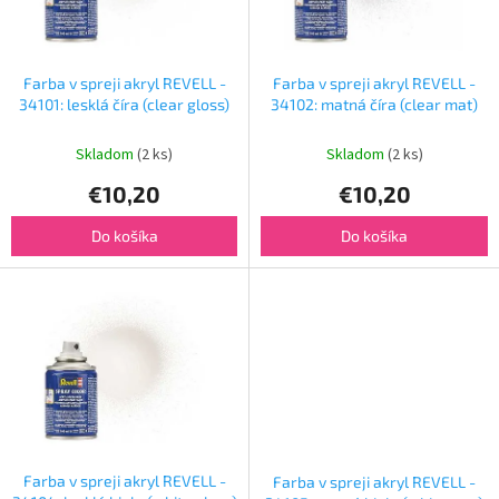
p
o
r
v
o
d
Farba v spreji akryl REVELL -
Farba v spreji akryl REVELL -
u
34101: lesklá číra (clear gloss)
34102: matná číra (clear mat)
k
t
Skladom
(2 ks)
Skladom
(2 ks)
o
€10,20
€10,20
v
Do košíka
Do košíka
Farba v spreji akryl REVELL -
Farba v spreji akryl REVELL -