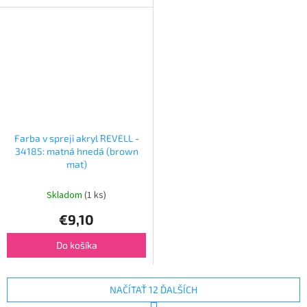
Farba v spreji akryl REVELL -
34185: matná hnedá (brown
mat)
Skladom
(1 ks)
€9,10
Do košíka
NAČÍTAŤ 12 ĎALŠÍCH