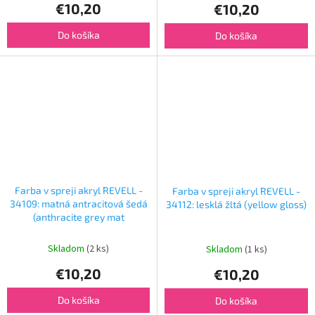
€10,20
€10,20
Do košíka
Do košíka
Farba v spreji akryl REVELL -
Farba v spreji akryl REVELL -
34109: matná antracitová šedá
34112: lesklá žltá (yellow gloss)
(anthracite grey mat
Skladom
(2 ks)
Skladom
(1 ks)
€10,20
€10,20
Do košíka
Do košíka