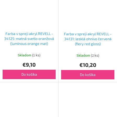
Farba v spreji akryl REVELL -
Farba v spreji akryl REVELL -
34125: matná svetlo oranžová
34131: lesklá ohnivo červená
(luminous orange mat)
(fiery red gloss)
Skladom
(1 ks)
Skladom
(2 ks)
€9,10
€10,20
Do košíka
Do košíka