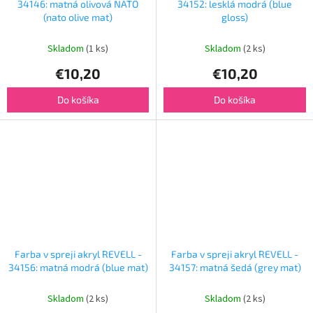
34146: matná olivová NATO
34152: lesklá modrá (blue
(nato olive mat)
gloss)
Skladom
(1 ks)
Skladom
(2 ks)
€10,20
€10,20
Do košíka
Do košíka
Farba v spreji akryl REVELL -
Farba v spreji akryl REVELL -
34156: matná modrá (blue mat)
34157: matná šedá (grey mat)
Skladom
(2 ks)
Skladom
(2 ks)