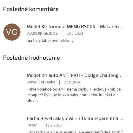
Posledné komentáre
Model Kit formula MENG RS004 - McLaren MP4/4 1988 (1:12)
VG
VLADIMIR GEJDOS
|
26.5.2024
ma to aj tabakové reklamy
Posledné hodnotenie
Model Kit auto AMT 1401 - Dodge Challenge r/t (1:25)
Hodnotenie
Daniel Červenka
|
2.10.2024
produktu
Tahle kolekce od AMT nemá chybu. Plechová krabice
je
je super!! Bylo by bezva nabídnout celou kolekci v
5
plechu.
z
5
hviezdičiek.
Farba Revell akrylová - 731: transparentná červená (red clear)
Hodnotenie
Peter
|
12.2.2023
produktu
Táto farba je síce priesvitná, ale nie priehľadná. Urobiť