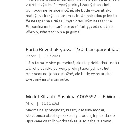
je
z číreho výlisku červený prekryt zadných svetiel
3
pomocou nej je síce možné, ale bude vyzerať ako
z
matný zvetraný na starom aute. Jej výhodou je len to
5
že nezapácha a dá sa umyť vodou kým nezaschne.
hviezdičiek.
Pripomína mi to staré latexové farby, voda stačí na
všetko, kým z toho nie je guma.
Farba Revell akrylová - 730: transparentná oranžová (orange clear)
Hodnotenie
Peter
|
12.2.2023
produktu
Táto farba je síce priesvitná, ale nie priehľadná. Urobiť
je
z číreho výlisku červený prekryt zadných svetiel
3
pomocou nej je síce možné, ale bude vyzerať ako
z
zvetraný na starom aute.
5
hviezdičiek.
Model Kit auto Aoshima AO05592 - LB Works Nissan R35 GT-R type 2 Ver.2 (1:24)
Hodnotenie
Miro
|
12.12.2021
produktu
Maximalna spokojnost, krasny detailny model,
je
stavebnica obsahuje zakladny model gtr plus dalsie
5
upravene casti lb works takze je to zabava stavat
z