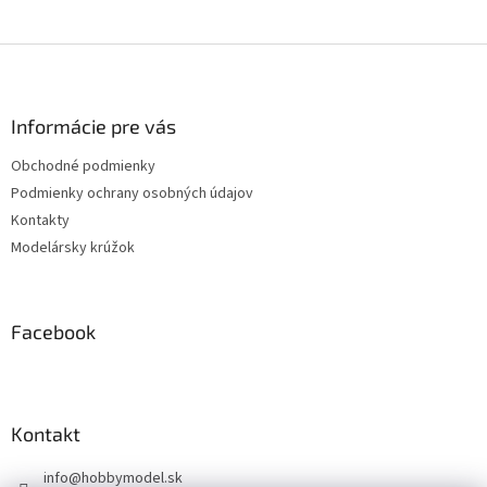
5
hviezdičiek.
Z
á
p
ä
Informácie pre vás
t
Obchodné podmienky
i
Podmienky ochrany osobných údajov
e
Kontakty
Modelársky krúžok
Facebook
Kontakt
info
@
hobbymodel.sk