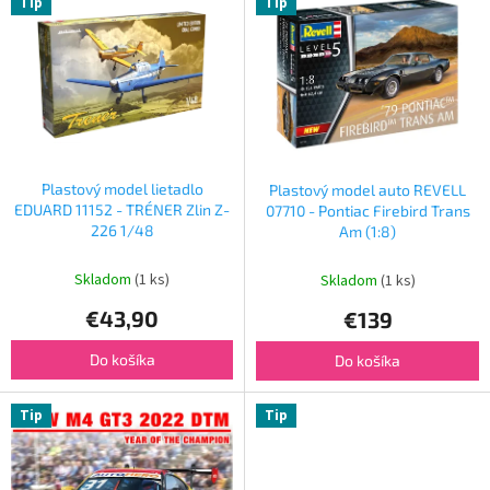
Tip
Tip
Plastový model lietadlo
Plastový model auto REVELL
EDUARD 11152 - TRÉNER Zlin Z-
07710 - Pontiac Firebird Trans
226 1/48
Am (1:8)
Skladom
(1 ks)
Skladom
(1 ks)
€43,90
€139
Do košíka
Do košíka
Tip
Tip