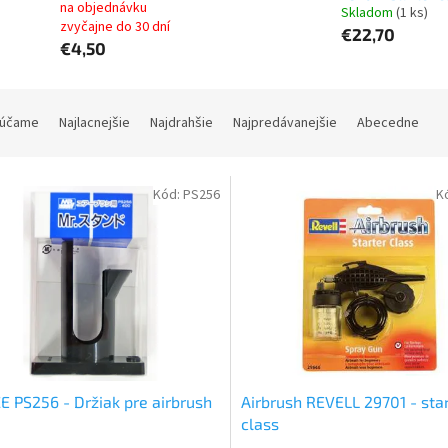
na objednávku
Skladom
(1 ks)
zvyčajne do 30 dní
€22,70
€4,50
účame
Najlacnejšie
Najdrahšie
Najpredávanejšie
Abecedne
Kód:
PS256
K
 PS256 - Držiak pre airbrush
Airbrush REVELL 29701 - sta
class