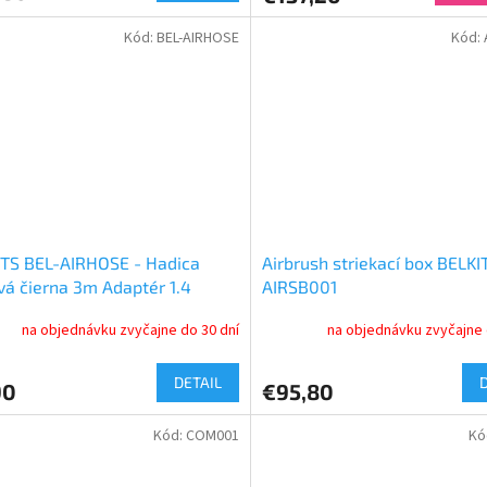
Kód:
BEL-AIRHOSE
Kód:
TS BEL-AIRHOSE - Hadica
Airbrush striekací box BELKI
vá čierna 3m Adaptér 1.4
AIRSB001
na objednávku zvyčajne do 30 dní
na objednávku zvyčajne 
DETAIL
90
€95,80
Kód:
COM001
Kó