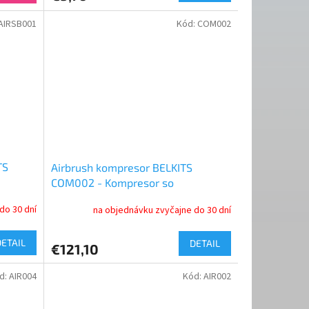
AIRSB001
Kód:
COM002
TS
Airbrush kompresor BELKITS
COM002 - Kompresor so
vzduchovou nádržou
do 30 dní
na objednávku zvyčajne do 30 dní
DETAIL
DETAIL
€121,10
d:
AIR004
Kód:
AIR002