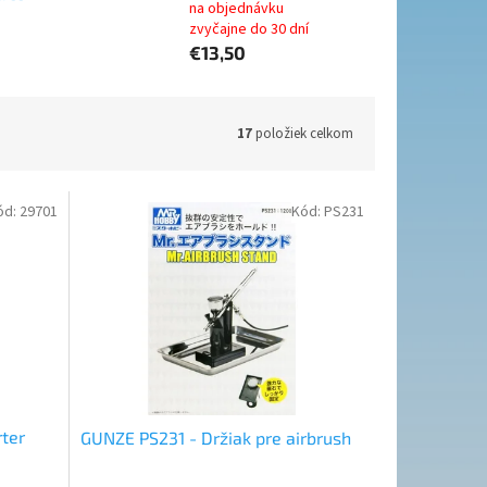
na objednávku
zvyčajne do 30 dní
€13,50
17
položiek celkom
ód:
29701
Kód:
PS231
rter
GUNZE PS231 - Držiak pre airbrush