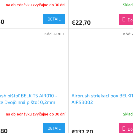
na objednávku zvyčajne do 30 dní
Skla
DETAIL
Do
50
€22,70
Kód:
AIR010
Kód:
ush pištoľ BELKITS AIR010 -
Airbrush striekací box BELKI
e Dvojčinná pištoľ 0,2mm
AIRSB002
na objednávku zvyčajne do 30 dní
Skla
DETAIL
Do
,80
€137,20