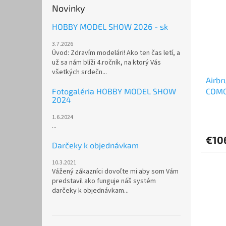
Novinky
HOBBY MODEL SHOW 2026 - sk
3.7.2026
Úvod: Zdravím modelári! Ako ten čas letí, a
už sa nám blíži 4.ročník, na ktorý Vás
všetkých srdečn...
Airbr
Fotogaléria HOBBY MODEL SHOW
COM0
2024
1.6.2024
...
€10
Darčeky k objednávkam
10.3.2021
Vážený zákazníci dovoľte mi aby som Vám
predstavil ako funguje náš systém
darčeky k objednávkam...