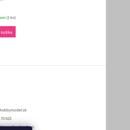
dom
(1 ks)
 košíka
hobbymodel.sk
170 625
://www.facebook.co