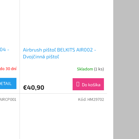
004 -
Airbrush pištoľ BELKITS AIR002 -
Dvojčinná pištoľ
do 30 dní
Skladom
(1 ks)
DETAIL
Do košíka
€40,90
AIRCP001
Kód:
HM29702