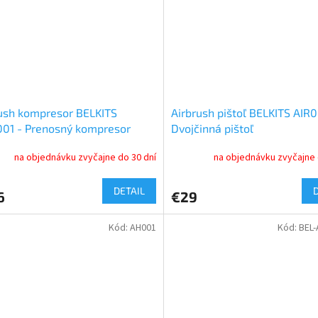
ush kompresor BELKITS
Airbrush pištoľ BELKITS AIR
01 - Prenosný kompresor
Dvojčinná pištoľ
na objednávku zvyčajne do 30 dní
na objednávku zvyčajne 
DETAIL
6
€29
Kód:
AH001
Kód:
BEL-