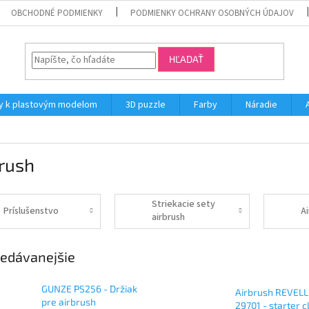
OBCHODNÉ PODMIENKY
PODMIENKY OCHRANY OSOBNÝCH ÚDAJOV
HĽADAŤ
y k plastovým modelom
3D puzzle
Farby
Náradie
rush
Striekacie sety
Príslušenstvo
Ai
airbrush
edávanejšie
GUNZE PS256 - Držiak
Airbrush REVELL
pre airbrush
29701 - starter c