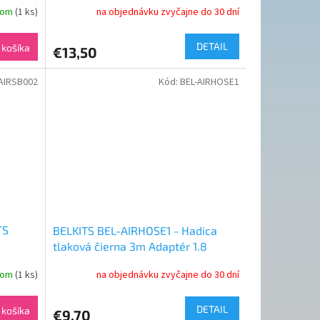
dom
(1 ks)
na objednávku zvyčajne do 30 dní
DETAIL
 košíka
€13,50
AIRSB002
Kód:
BEL-AIRHOSE1
TS
BELKITS BEL-AIRHOSE1 - Hadica
tlaková čierna 3m Adaptér 1.8
dom
(1 ks)
na objednávku zvyčajne do 30 dní
DETAIL
 košíka
€9,70