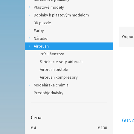
Plastové modely
Doplnky k plastovým modelom
3D puzzle
R
Farby
a
Odpor
Náradie
d
Airbrush
e
Príslušenstvo
V
n
ý
Striekacie sety airbrush
i
p
e
Airbrush pištole
i
p
Airbrush kompresory
s
r
Modelárska chémia
p
o
Predobjednávky
r
d
o
u
d
k
u
t
Cena
GUNZE
k
o
t
v
€
4
€
138