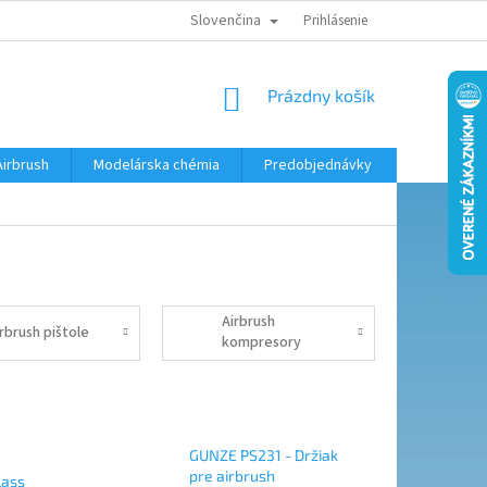
Slovenčina
KONTAKTY
MODELÁRSKY KRÚŽOK
Prihlásenie
NÁKUPNÝ
Prázdny košík
KOŠÍK
Airbrush
Modelárska chémia
Predobjednávky
Airbrush
rbrush pištole
kompresory
GUNZE PS231 - Držiak
pre airbrush
lass