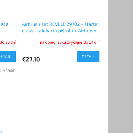
iaca
Airbrush set REVELL 29702 - starter
class - stiekacia pištola + Airbrush
Power
do 30 dní
na objednávku zvyčajne do 14 dní
DETAIL
DETAIL
€27,10
:
HM39661
1 -