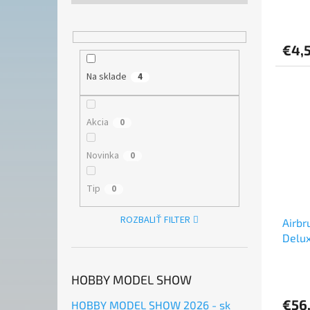
o
v
€4,
Na sklade
4
Akcia
0
Novinka
0
Tip
0
ROZBALIŤ FILTER
Airbr
Delux
HOBBY MODEL SHOW
€56
HOBBY MODEL SHOW 2026 - sk