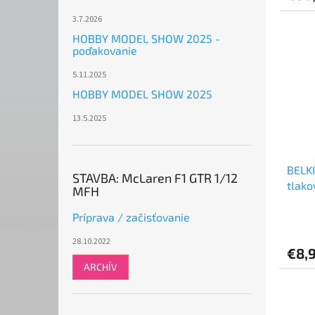
3.7.2026
HOBBY MODEL SHOW 2025 -
poďakovanie
5.11.2025
HOBBY MODEL SHOW 2025
13.5.2025
BELKI
STAVBA: McLaren F1 GTR 1/12
tlako
MFH
Príprava / začisťovanie
28.10.2022
€8,
ARCHÍV