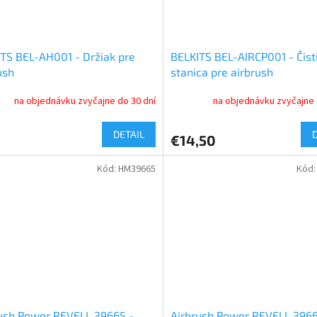
TS BEL-AH001 - Držiak pre
BELKITS BEL-AIRCP001 - Čist
ush
stanica pre airbrush
na objednávku zvyčajne do 30 dní
na objednávku zvyčajne 
DETAIL
€14,50
Kód:
HM39665
Kód
ush Power REVELL 39665 -
Airbrush Power REVELL 3966