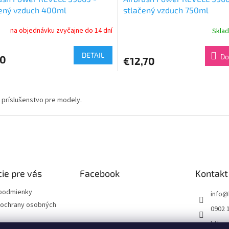
čený vzduch 400ml
stlačený vzduch 750ml
na objednávku zvyčajne do 14 dní
Skla
DETAIL
Do
30
€12,70
O
v
h príslušenstvo pre modely.
l
á
d
a
c
i
e
p
ie pre vás
Facebook
Kontakt
r
v
podmienky
info
@
k
ochrany osobných
0902 
y
v
https