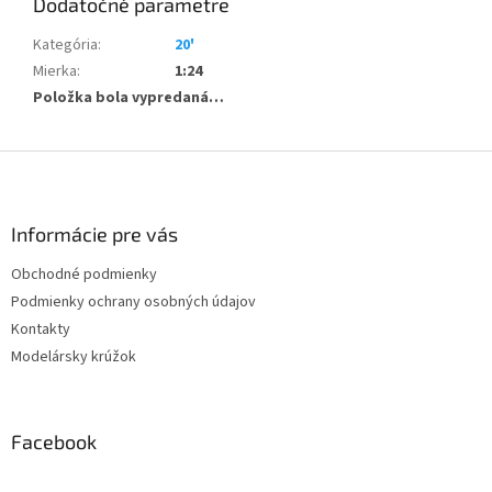
Dodatočné parametre
Kategória
:
20'
Mierka
:
1:24
Položka bola vypredaná…
Z
á
p
ä
Informácie pre vás
t
Obchodné podmienky
i
Podmienky ochrany osobných údajov
e
Kontakty
Modelársky krúžok
Facebook