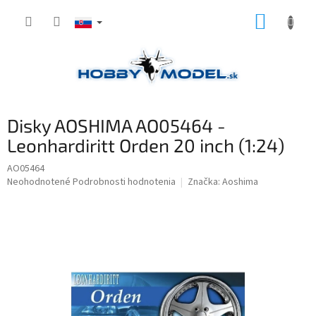
Prejsť
NÁKUP
na
obsah
KOŠÍK
Disky AOSHIMA AO05464 -
Leonhardiritt Orden 20 inch (1:24)
AO05464
Priemerné
Neohodnotené
Podrobnosti hodnotenia
Značka:
Aoshima
hodnotenie
produktu
je
0,0
z
5
hviezdičiek.