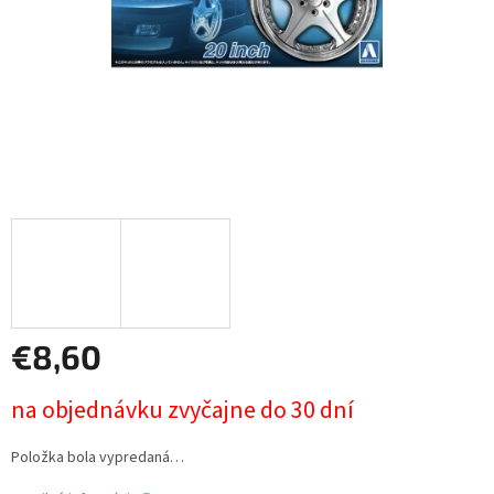
€8,60
Jednotková
na objednávku zvyčajne do 30 dní
cena:
Položka bola vypredaná…