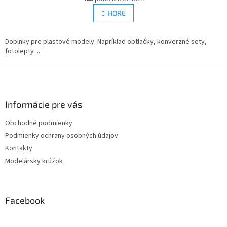
v
á
l
HORE
n
á
k
d
o
v
Doplnky pre plastové modely. Napríklad obtlačky, konverzné sety,
a
a
fotolepty ...
c
n
i
i
Z
e
e
p
á
r
p
v
ä
Informácie pre vás
k
t
y
Obchodné podmienky
i
v
Podmienky ochrany osobných údajov
e
ý
p
Kontakty
i
Modelársky krúžok
s
u
Facebook