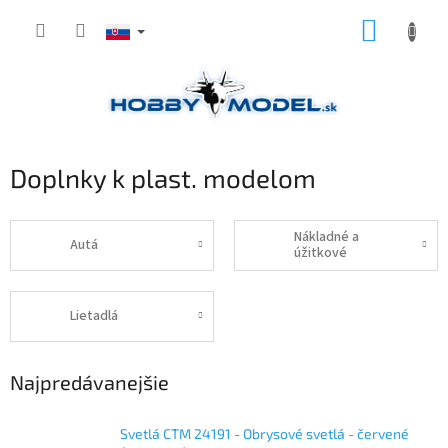
Prejsť
NÁKUP
na
obsah
KOŠÍK
Doplnky k plast. modelom
Nákladné a
Autá
úžitkové
Lietadlá
Najpredávanejšie
Svetlá CTM 24191 - Obrysové svetlá - červené