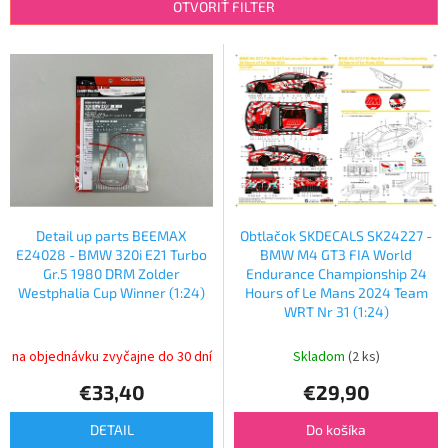
e
OTVORIŤ FILTER
p
r
V
o
ý
d
p
u
i
k
s
t
p
o
r
v
o
d
Detail up parts BEEMAX
Obtlačok SKDECALS SK24227 -
u
E24028 - BMW 320i E21 Turbo
BMW M4 GT3 FIA World
k
Gr.5 1980 DRM Zolder
Endurance Championship 24
Westphalia Cup Winner (1:24)
Hours of Le Mans 2024 Team
t
WRT Nr 31 (1:24)
o
v
na objednávku zvyčajne do 30 dní
Skladom
(2 ks)
€33,40
€29,90
DETAIL
Do košíka