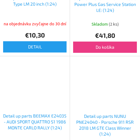
Type LM 20 inch (1:24)
Power Plus Gas Service Station
LE: (1:24)
na objednávku zvyčajne do 30 dní
Skladom
(2 ks)
€10,30
€41,80
DETAIL
Do košíka
Detail up parts BEEMAX E24035
Detail up parts NUNU
- AUDI SPORT QUATTRO S1 1986
PNE24040 - Porsche 911 RSR
MONTE CARLO RALLY (1:24)
2018 LM GTE Class Winner
(1:24)