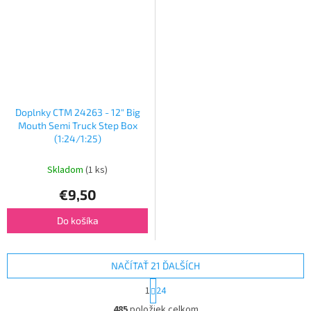
Doplnky CTM 24263 - 12" Big
Mouth Semi Truck Step Box
(1:24/1:25)
Skladom
(1 ks)
€9,50
Do košíka
NAČÍTAŤ 21 ĎALŠÍCH
S
1
24
t
O
r
485
položiek celkom