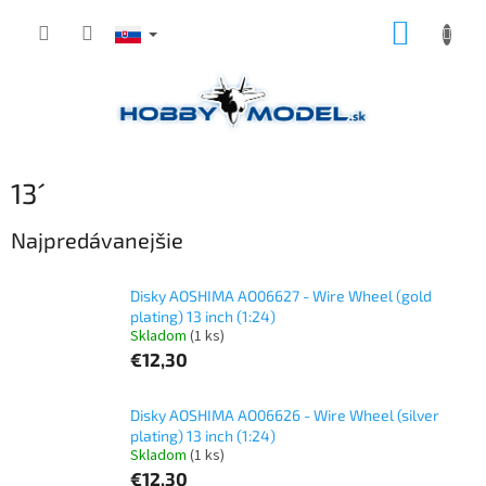
Prejsť
NÁKUP
na
obsah
KOŠÍK
13´
Najpredávanejšie
Disky AOSHIMA AO06627 - Wire Wheel (gold
plating) 13 inch (1:24)
Skladom
(1 ks)
€12,30
Disky AOSHIMA AO06626 - Wire Wheel (silver
plating) 13 inch (1:24)
Skladom
(1 ks)
€12,30