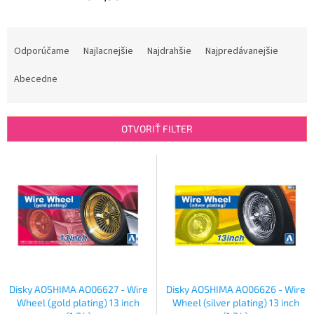
R
a
Odporúčame
Najlacnejšie
Najdrahšie
Najpredávanejšie
d
e
Abecedne
n
i
e
OTVORIŤ FILTER
p
r
V
o
ý
d
p
u
i
k
s
t
p
o
r
v
o
d
Disky AOSHIMA AO06627 - Wire
Disky AOSHIMA AO06626 - Wire
u
Wheel (gold plating) 13 inch
Wheel (silver plating) 13 inch