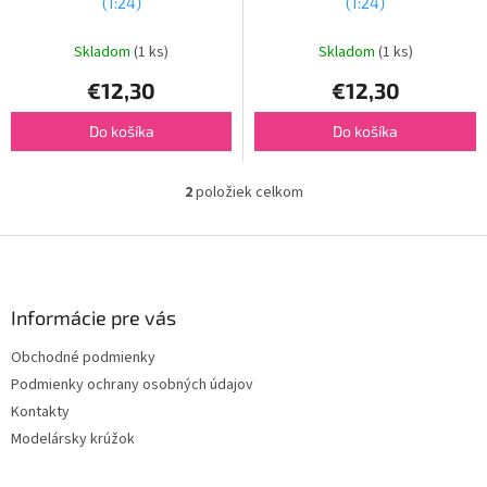
k
(1:24)
(1:24)
t
o
Skladom
(1 ks)
Skladom
(1 ks)
v
€12,30
€12,30
Do košíka
Do košíka
2
položiek celkom
O
v
l
Z
á
á
d
p
a
ä
Informácie pre vás
c
t
i
Obchodné podmienky
i
e
Podmienky ochrany osobných údajov
p
e
r
Kontakty
v
Modelársky krúžok
k
y