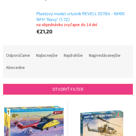
Plastový model vrtulník REVELL 03784 - NH90
NFH "Navy" (1:72)
na objednávku zvyčajne do 14 dní
€21,20
R
a
Odporúčame
Najlacnejšie
Najdrahšie
Najpredávanejšie
d
e
Abecedne
n
i
e
OTVORIŤ FILTER
p
r
V
o
ý
d
p
u
i
k
s
t