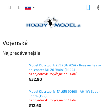
Prejsť
NÁKUP
na
obsah
KOŠÍK
Vojenské
Najpredávanejšie
Model Kit vrtulník ZVEZDA 7054 - Russian heavy
helicopter MI-26 "Halo" (1:144)
na objednávku zvyčajne do 14 dní
€32,90
Model Kit vrtulník ITALERI 90160 - AH-1W Super
Cobra (1:72)
na objednávku zvyčajne do 14 dní
€12,60