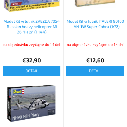
p
o
r
v
o
d
Model Kit vrtulník ZVEZDA 7054
Model Kit vrtulník ITALERI 90160
u
- Russian heavy helicopter MI-
- AH-1W Super Cobra (1:72)
k
26 "Halo" (1:144)
t
o
na objednávku zvyčajne do 14 dní
na objednávku zvyčajne do 14 dní
v
€32,90
€12,60
DETAIL
DETAIL