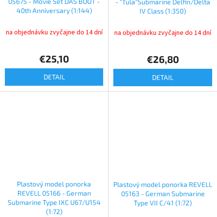
05675 - Movie Set DAS BOOT -
- "Tula"Submarine Delfin/Delta
40th Anniversary (1:144)
IV Class (1:350)
na objednávku zvyčajne do 14 dní
na objednávku zvyčajne do 14 dní
€25,10
€26,80
DETAIL
DETAIL
Plastový model ponorka
Plastový model ponorka REVELL
REVELL 05166 - German
05163 - German Submarine
Submarine Type IXC U67/U154
Type VII C/41 (1:72)
(1:72)