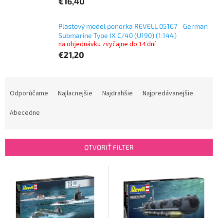
€16,40
Plastový model ponorka REVELL 05167 - German
Submarine Type IX C/40 (U190) (1:144)
na objednávku zvyčajne do 14 dní
€21,20
R
a
Odporúčame
Najlacnejšie
Najdrahšie
Najpredávanejšie
d
e
Abecedne
n
i
e
OTVORIŤ FILTER
p
r
V
o
ý
d
p
u
i
k
s