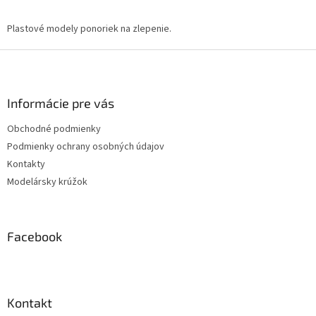
O
v
l
Plastové modely ponoriek na zlepenie.
á
d
Z
a
á
c
p
i
ä
Informácie pre vás
e
t
p
Obchodné podmienky
i
r
Podmienky ochrany osobných údajov
v
e
k
Kontakty
y
Modelársky krúžok
v
ý
p
i
Facebook
s
u
Kontakt