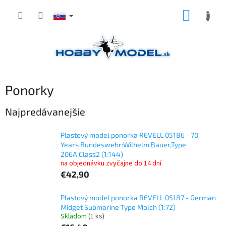
Prejsť
NÁKUP
na
obsah
KOŠÍK
Ponorky
Najpredávanejšie
Plastový model ponorka REVELL 05186 - 70
Years Bundeswehr:Wilhelm Bauer,Type
206A,Class2 (1:144)
na objednávku zvyčajne do 14 dní
€42,90
Plastový model ponorka REVELL 05187 - German
Midget Submarine Type Molch (1:72)
Skladom
(1 ks)