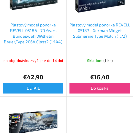
t
p
o
r
v
o
d
Plastový model ponorka
Plastový model ponorka REVELL
u
REVELL 05186 - 70 Years
05187 - German Midget
k
Bundeswehr:Wilhelm
Submarine Type Molch (1:72)
Bauer,Type 206A,Class2 (1:144)
t
o
v
na objednávku zvyčajne do 14 dní
Skladom
(1 ks)
€42,90
€16,40
DETAIL
Do košíka