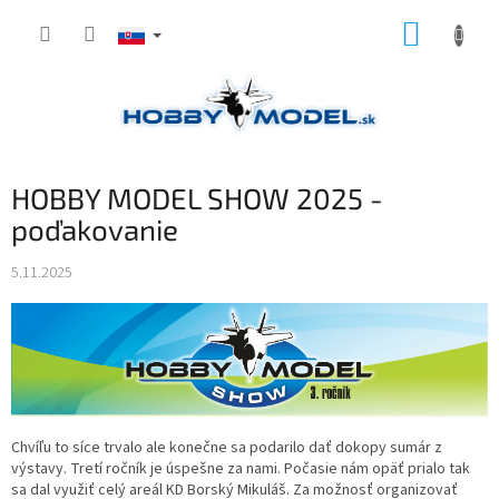
Prejsť
NÁKUP
na
obsah
KOŠÍK
HOBBY MODEL SHOW 2025 -
poďakovanie
5.11.2025
Chvíľu to síce trvalo ale konečne sa podarilo dať dokopy sumár z
výstavy. Tretí ročník je úspešne za nami. Počasie nám opäť prialo tak
sa dal využiť celý areál KD Borský Mikuláš. Za možnosť organizovať