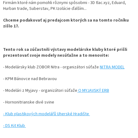
Firmám ktoré nám pomohli rôznymi spôsobmi - 3D tlac.xyz, Eduard,
Hurban trade, Suberstav, PK Izolácie ďalším...
Chceme poďakovať aj predajcom ktorých sa na tomto ročníku
zišlo 17.
Tento rok sa zúčastnili výstavy modelárske kluby ktoré prišli
prezentovať svoje modely nesúťažne a to menovite:
- Modelársky klub ZOBOR Nitra - organizátori súťaže
NITRA MODEL
- KPM Bánovce nad Bebravou
- Modelári z Myjavy - organizátori súťaže
O MYJAVSKÝ ERB
- Hornonitrianske divé svine
- Klub plastikových modelář
ů Uherské Hradište
- DS Kit Klub