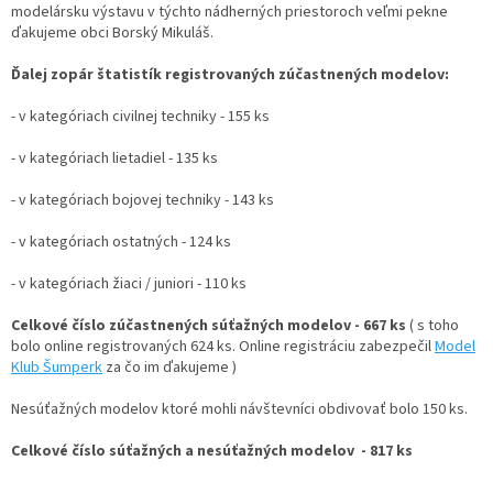
modelársku výstavu v týchto nádherných priestoroch veľmi pekne
ďakujeme obci Borský Mikuláš.
Ďalej zopár štatistík registrovaných zúčastnených modelov:
- v kategóriach civilnej techniky - 155 ks
- v kategóriach lietadiel - 135 ks
- v kategóriach bojovej techniky - 143 ks
- v kategóriach ostatných - 124 ks
- v kategóriach žiaci / juniori - 110 ks
Celkové číslo zúčastnených súťažných modelov - 667 ks
( s toho
bolo online registrovaných 624 ks. Online registráciu zabezpečil
Model
Klub Šumperk
za čo im ďakujeme )
Nesúťažných modelov ktoré mohli návštevníci obdivovať bolo 150 ks.
Celkové číslo súťažných a nesúťažných modelov - 817 ks