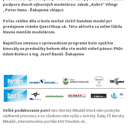
podpore dvoch výborných modelárov:
Jakub „Kubrt“ Vilingr
, Peter Hano . Ďakujeme chlapci.
Počas celého dňa si bolo možné zložiť Gundam model pri
predajnom stánku QuestShop.sk. Táto aktivita sa veľmi ľúbila
hlavne menším modelárom.
Najväčšou zmenou v sprievodnom programe bolo využitie
kinosály na prednášky behom dňa ste mohli vidieť pánov: PhDr.
Adam Bielesz a Ing. Jozef Banáš. Ďakujeme
Veľké poďakovanie patrí
obci Borský Mikuláš ktorá nám poskytla
nádherné priestory a vo všetkom nám vyšla v ústrety. Ďalej ZŠ Borský
Mikuláš, internetovému portálu EASTmodels.sk...