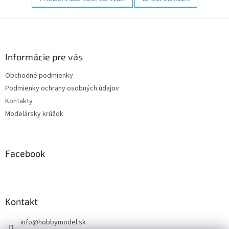
Z
á
p
ä
Informácie pre vás
t
Obchodné podmienky
i
Podmienky ochrany osobných údajov
e
Kontakty
Modelársky krúžok
Facebook
Kontakt
info
@
hobbymodel.sk