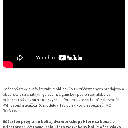
Počas výstavy si návštevníci mohli nakúpiť u zúčastnených predajcov a
občerstviť sa chutným gulášom, cigánskou pečienkou alebo sa
pokochať výstavou historických uniforiem a zbraní ktoré zabezpečil
KVH Západ a ukážku RC modelov Tatroviek ktorú zabezpečil RC
Boršice.
Súčasťou programu boli aj dva workshopy ktoré sa konali v
priestoroch výstavnej sály. Tieto workshopy boli možné vďaka