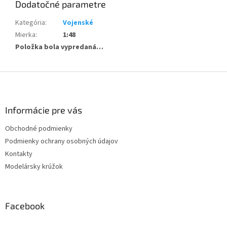
Dodatočné parametre
Kategória
:
Vojenské
Mierka
:
1:48
Položka bola vypredaná…
Z
á
p
ä
Informácie pre vás
t
Obchodné podmienky
i
Podmienky ochrany osobných údajov
e
Kontakty
Modelársky krúžok
Facebook