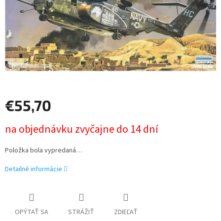
€55,70
Jednotková
na objednávku zvyčajne do 14 dní
cena:
Položka bola vypredaná…
Detailné informácie
OPÝTAŤ SA
STRÁŽIŤ
ZDIEĽAŤ