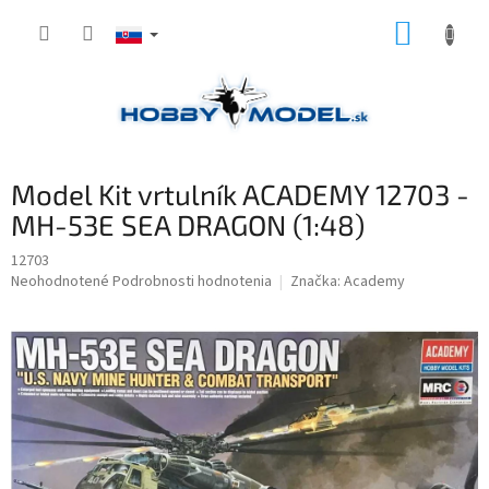
Prejsť
NÁKUP
na
obsah
KOŠÍK
Model Kit vrtulník ACADEMY 12703 -
MH-53E SEA DRAGON (1:48)
12703
Priemerné
Neohodnotené
Podrobnosti hodnotenia
Značka:
Academy
hodnotenie
produktu
je
0,0
z
5
hviezdičiek.