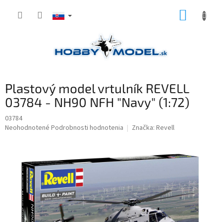
Prejsť
NÁKUP
na
obsah
KOŠÍK
Plastový model vrtulník REVELL
03784 - NH90 NFH "Navy" (1:72)
03784
Priemerné
Neohodnotené
Podrobnosti hodnotenia
Značka:
Revell
hodnotenie
produktu
je
0,0
z
5
hviezdičiek.