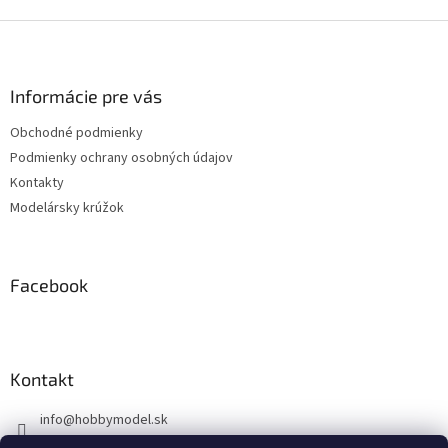
Z
á
p
ä
Informácie pre vás
t
Obchodné podmienky
i
Podmienky ochrany osobných údajov
e
Kontakty
Modelársky krúžok
Facebook
Kontakt
info
@
hobbymodel.sk