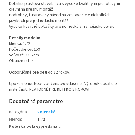
Detailná plastová stavebnica s vysoko kvalitnými jednotlivými
dielmi na presnú montáž
Podrobný, ilustrovaný návod na zostavenie v niekoľkých
jazykoch pre jednoduchú montáž
Vysoko kvalitné obtlačky pre nemeckú a francúzsku verziu
Detaily modelu:
Mierka: 1:72
Počet dielov: 159
Veľkosť: 22,6 cm
Obtiažnosť: 4
Odporúčané pre deti od 12 rokov.
Upozornenie: Nebezpečenstvo udusenia! Výrobok obsahuje
malé časti. NEVHODNÉ PRE DETI DO 3 ROKOV!
Dodatočné parametre
Kategória
:
Vojenské
Mierka
:
1:72
Položka bola vypredaná…