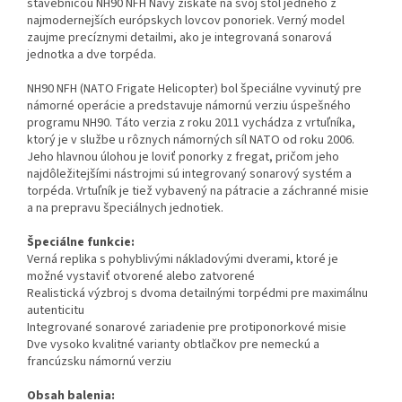
stavebnicou NH90 NFH Navy získate na svoj stôl jedného z
najmodernejších európskych lovcov ponoriek. Verný model
zaujme precíznymi detailmi, ako je integrovaná sonarová
jednotka a dve torpéda.
NH90 NFH (NATO Frigate Helicopter) bol špeciálne vyvinutý pre
námorné operácie a predstavuje námornú verziu úspešného
programu NH90. Táto verzia z roku 2011 vychádza z vrtuľníka,
ktorý je v službe u rôznych námorných síl NATO od roku 2006.
Jeho hlavnou úlohou je loviť ponorky z fregat, pričom jeho
najdôležitejšími nástrojmi sú integrovaný sonarový systém a
torpéda. Vrtuľník je tiež vybavený na pátracie a záchranné misie
a na prepravu špeciálnych jednotiek.
Špeciálne funkcie:
Verná replika s pohyblivými nákladovými dverami, ktoré je
možné vystaviť otvorené alebo zatvorené
Realistická výzbroj s dvoma detailnými torpédmi pre maximálnu
autenticitu
Integrované sonarové zariadenie pre protiponorkové misie
Dve vysoko kvalitné varianty obtlačkov pre nemeckú a
francúzsku námornú verziu
Obsah balenia: