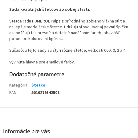
Sada kvalitných štetcov zo sobej strsti.
Štetce radu HUMBROL Palpa z prírodného sobieho vlákna sú tie
najlepšie modelárske štetce. Udržujú si svoj tvar aj pevnú špičku
a umožňujú tak presné a detailné nanášanie farieb, obzvlášť
potom pri kolorovaní figúrok.
Súčasťou tejto sady sú štyri rôzne štetce, veľkosti 000, 0, 2 a 4.
Vyvinuté hlavne pre emailové farby.
Dodatočné parametre
Kategória
:
Štetce
EAN
:
5010279342508
Z
á
p
ä
Informácie pre vás
t