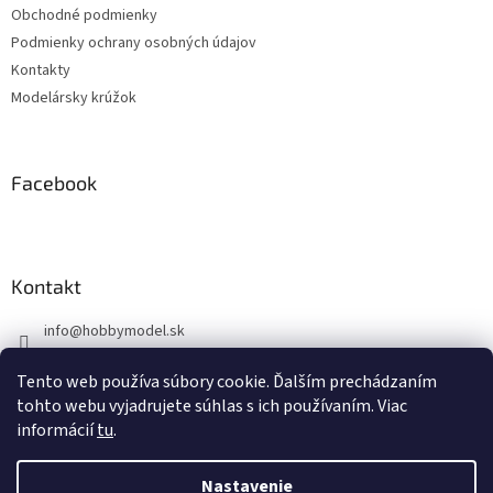
Obchodné podmienky
i
Podmienky ochrany osobných údajov
e
Kontakty
Modelársky krúžok
Facebook
Kontakt
info
@
hobbymodel.sk
0902 170 625
Tento web používa súbory cookie. Ďalším prechádzaním
https://www.facebook.com/skhobbymodel
tohto webu vyjadrujete súhlas s ich používaním. Viac
informácií
tu
.
Nastavenie
Vytvoril Shoptet