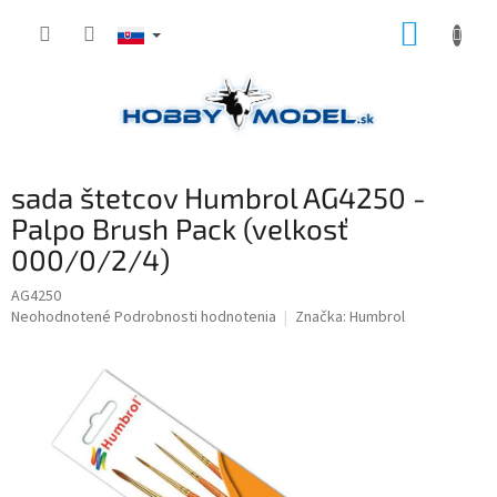
Prejsť
NÁKUP
na
obsah
KOŠÍK
sada štetcov Humbrol AG4250 -
Palpo Brush Pack (velkosť
000/0/2/4)
AG4250
Priemerné
Neohodnotené
Podrobnosti hodnotenia
Značka:
Humbrol
hodnotenie
produktu
je
0,0
z
5
hviezdičiek.