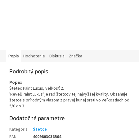
Popis
Hodnotenie
Diskusia
Značka
Podrobný popis
Popis:
Štetec Paint Luxus, veľkosť 2.
'Revell Paint Luxus' je rad štetcov tej najvyššej kvality. Obsahuje
štetce s prírodným vlasom z pravej kunej srsti vo veľkostiach od
5/0 do 3.
Dodatočné parametre
Kategória
:
Štetce
EAN
:
4009803036564