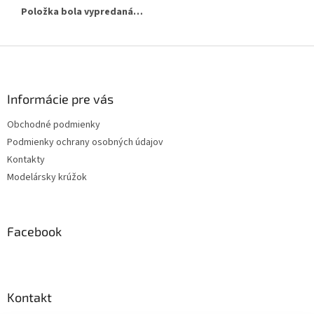
Položka bola vypredaná…
Z
á
p
ä
Informácie pre vás
t
Obchodné podmienky
i
Podmienky ochrany osobných údajov
e
Kontakty
Modelársky krúžok
Facebook
Kontakt