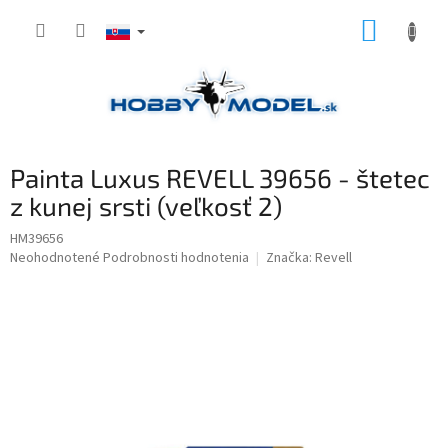
Prejsť
NÁKUP
na
obsah
KOŠÍK
Painta Luxus REVELL 39656 - štetec
z kunej srsti (veľkosť 2)
HM39656
Priemerné
Neohodnotené
Podrobnosti hodnotenia
Značka:
Revell
hodnotenie
produktu
je
0,0
z
5
hviezdičiek.