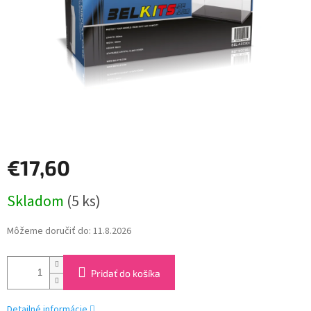
€17,60
Jednotková
Skladom
(5 ks)
cena:
Môžeme doručiť do:
11.8.2026
Pridať do košíka
Detailné informácie