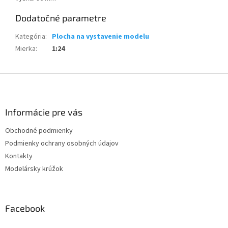
Dodatočné parametre
Kategória
:
Plocha na vystavenie modelu
Mierka
:
1:24
Z
á
p
ä
Informácie pre vás
t
Obchodné podmienky
i
Podmienky ochrany osobných údajov
e
Kontakty
Modelársky krúžok
Facebook