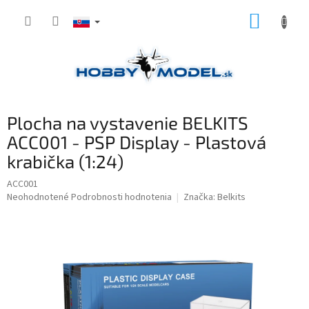
Prejsť
NÁKUP
na
obsah
KOŠÍK
Plocha na vystavenie BELKITS
ACC001 - PSP Display - Plastová
krabička (1:24)
ACC001
Priemerné
Neohodnotené
Podrobnosti hodnotenia
Značka:
Belkits
hodnotenie
produktu
je
0,0
z
5
hviezdičiek.