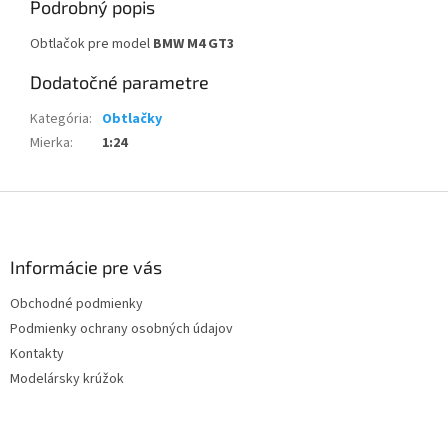
Podrobný popis
Obtlačok pre model
BMW M4 GT3
Dodatočné parametre
Kategória
:
Obtlačky
Mierka
:
1:24
Z
á
p
ä
Informácie pre vás
t
Obchodné podmienky
i
Podmienky ochrany osobných údajov
e
Kontakty
Modelársky krúžok