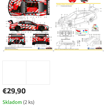
€29,90
Jednotková
Skladom
(2 ks)
cena: