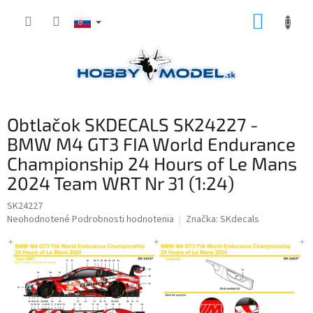
Prejsť
NÁKUP
na
obsah
KOŠÍK
Obtlačok SKDECALS SK24227 -
BMW M4 GT3 FIA World Endurance
Championship 24 Hours of Le Mans
2024 Team WRT Nr 31 (1:24)
SK24227
Priemerné
Neohodnotené
Podrobnosti hodnotenia
Značka:
SKdecals
hodnotenie
produktu
je
0,0
z
5
hviezdičiek.