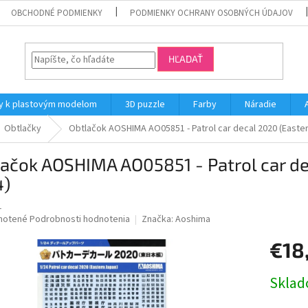
OBCHODNÉ PODMIENKY
PODMIENKY OCHRANY OSOBNÝCH ÚDAJOV
HĽADAŤ
y k plastovým modelom
3D puzzle
Farby
Náradie
Obtlačky
Obtlačok AOSHIMA AO05851 - Patrol car decal 2020 (Easter
ačok AOSHIMA AO05851 - Patrol car de
4)
1
né
notené
Podrobnosti hodnotenia
Značka:
Aoshima
nie
€18
u
Jednotk
Skla
cena: