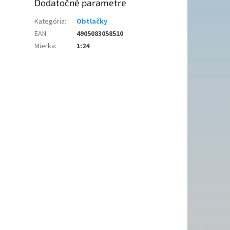
Dodatočné parametre
Kategória
:
Obtlačky
EAN
:
4905083058510
Mierka
:
1:24