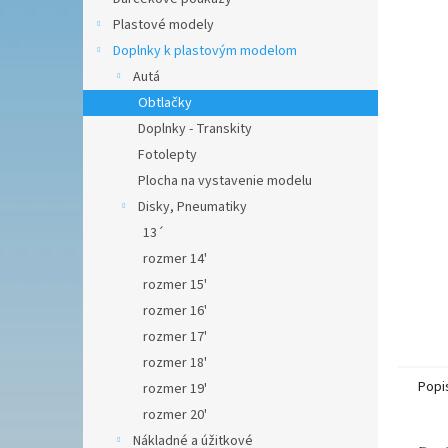
hviezdič
Plastové modely
Doplnky k plastovým modelom
Autá
Obtlačky
Doplnky - Transkity
Fotolepty
Plocha na vystavenie modelu
Disky, Pneumatiky
13´
rozmer 14'
rozmer 15'
rozmer 16'
rozmer 17'
rozmer 18'
Popi
rozmer 19'
rozmer 20'
Nákladné a úžitkové