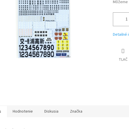
iek.
Môžeme d
Detailné 
TLAČ
s
Hodnotenie
Diskusia
Značka