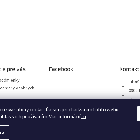
ie pre vás
Facebook
Kontakt
podmienky
info
@
ochrany osobných
0902 
https
m/sk
oužíva súbory cookie. Ďalším prechádzaním tohto webu
 krúžok
úhlas s ich používaním. Viac informácií
tu
.
ie
.