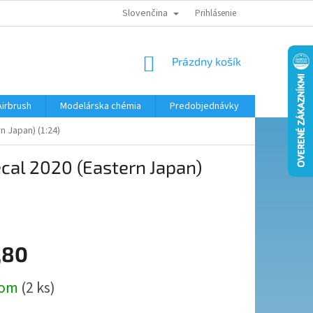
Slovenčina
KONTAKTY
MODELÁRSKY KRÚŽOK
Prihlásenie
NÁKUPNÝ
Prázdny košík
KOŠÍK
Airbrush
Modelárska chémia
Predobjednávky
n Japan) (1:24)
cal 2020 (Eastern Japan)
,80
ová
dom
(2 ks)