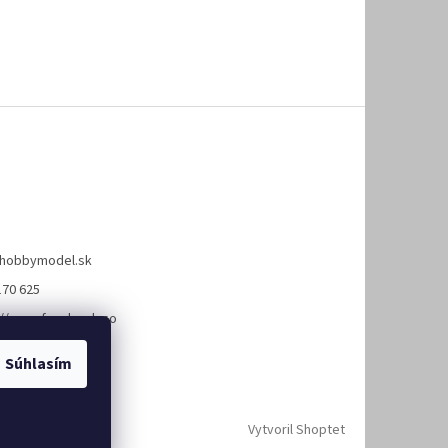
hobbymodel.sk
170 625
://www.facebook.co
hobbymodel
Súhlasím
Vytvoril Shoptet