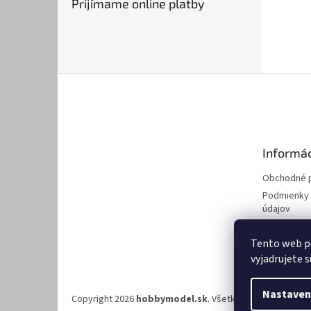
Prijímame online platby
Z
á
p
ä
t
Informác
i
e
Obchodné 
Podmienky 
údajov
Kontakty
Tento web p
Modelársky
vyjadrujete s
Nastaven
Copyright 2026
hobbymodel.sk
. Všetky práva vyhradené