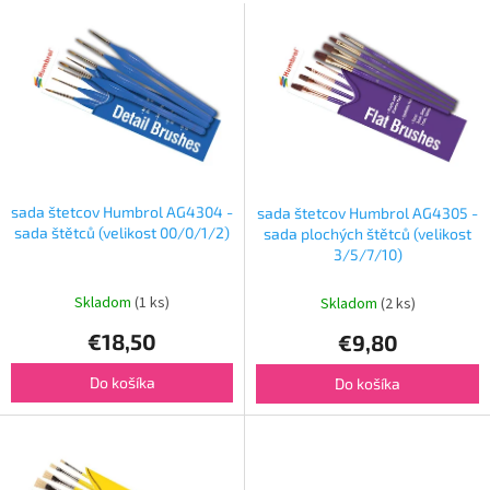
V
e
ý
p
p
r
i
o
s
d
p
u
r
k
o
t
d
o
sada štetcov Humbrol AG4304 -
sada štetcov Humbrol AG4305 -
u
v
sada štětců (velikost 00/0/1/2)
sada plochých štětců (velikost
k
3/5/7/10)
t
o
Skladom
(1 ks)
Skladom
(2 ks)
v
€18,50
€9,80
Do košíka
Do košíka