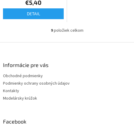
€5,40
DETAIL
9
položiek celkom
O
v
l
Z
á
á
d
p
a
ä
Informácie pre vás
c
t
i
Obchodné podmienky
i
e
Podmienky ochrany osobných údajov
p
e
r
Kontakty
v
Modelársky krúžok
k
y
v
ý
Facebook
p
i