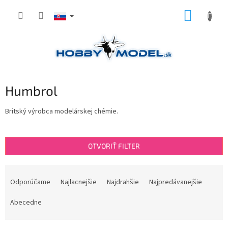
Prejsť
NÁKUP
na
obsah
KOŠÍK
Humbrol
Britský výrobca modelárskej chémie.
OTVORIŤ FILTER
R
a
Odporúčame
Najlacnejšie
Najdrahšie
Najpredávanejšie
d
e
Abecedne
n
i