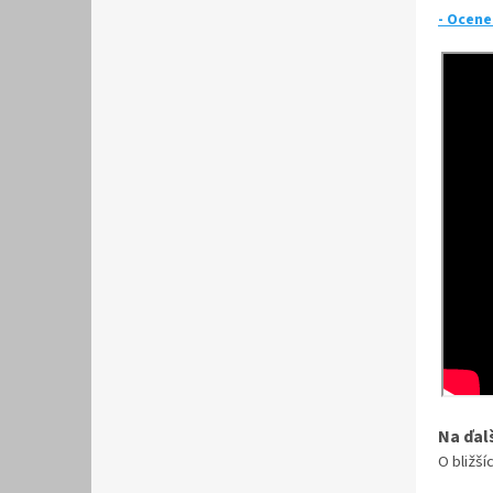
- Ocen
Na ďal
O bližš