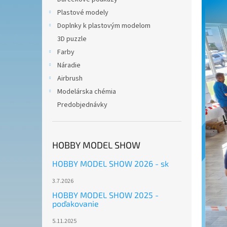
Plastové modely
Doplnky k plastovým modelom
3D puzzle
Farby
Náradie
Airbrush
Modelárska chémia
Predobjednávky
HOBBY MODEL SHOW
HOBBY MODEL SHOW 2026 - sk
3.7.2026
HOBBY MODEL SHOW 2025 -
poďakovanie
5.11.2025