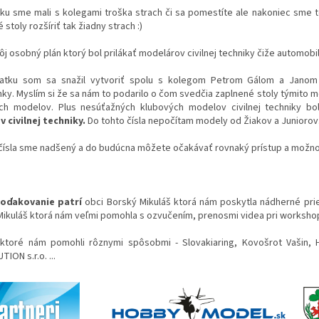
tku sme mali s kolegami troška strach či sa pomestíte ale nakoniec sme t
 stoly rozšíriť tak žiadny strach :)
j osobný plán ktorý bol prilákať modelárov civilnej techniky čiže automobil
atku som sa snažil vytvoriť spolu s kolegom Petrom Gálom a Janom
y. Myslím si že sa nám to podarilo o čom svedčia zaplnené stoly týmito mo
ch modelov. Plus nesúťažných klubových modelov civilnej techniky bo
 civilnej techniky.
Do tohto čísla nepočítam modely od Žiakov a Juniorov
 čísla sme nadšený a do budúcna môžete očakávať rovnaký prístup a možno
poďakovanie patrí
obci Borský Mikuláš ktorá nám poskytla nádherné prie
ikuláš ktorá nám veľmi pomohla s ozvučením, prenosmi videa pri workshop
ktoré nám pomohli rôznymi spôsobmi - Slovakiaring, Kovošrot Vašin, 
TION s.r.o. ...