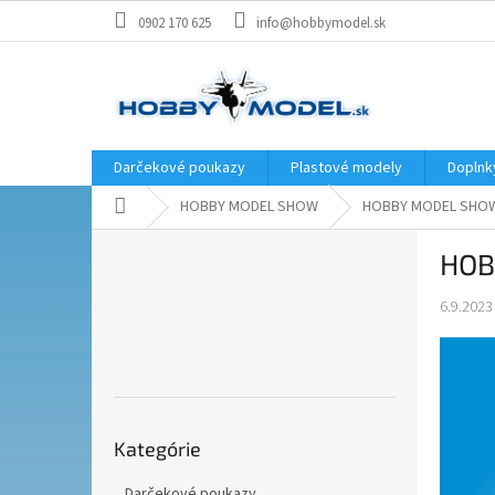
Prejsť
0902 170 625
info@hobbymodel.sk
na
obsah
Darčekové poukazy
Plastové modely
Doplnk
Domov
HOBBY MODEL SHOW
HOBBY MODEL SHOW 
B
HOB
o
č
6.9.2023
n
ý
p
a
n
Preskočiť
e
Kategórie
kategórie
l
Darčekové poukazy