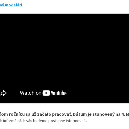
ený modelári
šom ročníku sa už začalo pracovať. Dátum je stanovený na 4. 
ích informáciách vás budeme postupne informovať .