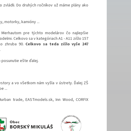
o zvládli. Do druhých ročníkov už máme plány ako
y, motorky, kamióny ...
 Merhautom pre týchto modelárov čo najlepšie
delmi. Celkovo sa v kategóriach A1 - A11 zišlo 157
lo zhruba 90.
Celkovo sa teda zišlo vyše 247
.
 posunutie ešte ďalej.
story a vo všetkom nám vyšla v ústrety. Ďalej ZŠ
e ...
Hurban trade, EASTmodels.sk, Inn Wood, CORFIX