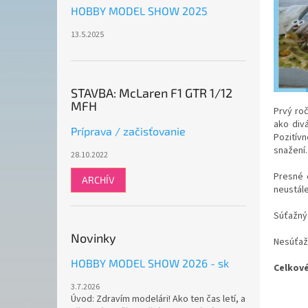
HOBBY MODEL SHOW 2025
13.5.2025
STAVBA: McLaren F1 GTR 1/12
MFH
Prvý roč
ako div
Príprava / začisťovanie
Pozitív
snažení
28.10.2022
Presné 
ARCHÍV
neustále
Súťažnýc
Novinky
Nesúťaž
HOBBY MODEL SHOW 2026 - sk
Celkové
3.7.2026
Úvod: Zdravím modelári! Ako ten čas letí, a