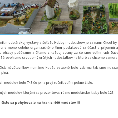
ník modelárskej výstavy a šúťaže Hobby model show je za nami. Chcel by s
áci v mene celého organizačného tímu poďakovať za účasť a príjemnú a
ne ohlasy počúvame a čítame z každej strany za čo sme veľmi radi. Dá
. Zároveň sme si vedomý určitých nedostatkov na ktoré sa chceme zamerať 
čísla návštevníkov nemáme kedže vstupné bolo zdarma tak sme nezazn
 plná.
h modelov bolo 743 čo je na prvý ročník veľmi pekné číslo.
ných modelov ktorými sa prezentovali rôzne modelárske kluby bolo 128.
 číslo sa pohybovalo na hranici 900 modelov !!!