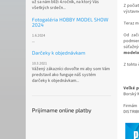
už sa nám blíži 4.ročník, na ktorý Vás
Z počia
všetkých srdečn...
výstavné
Fotogaléria HOBBY MODEL SHOW
Teraz mô
2024
Od zači
1.6.2024
...
podmienk
súťažný
Darčeky k objednávkam
modelov
10.3.2021
Z tohto
Vážený zákazníci dovoľte mi aby som Vám
predstavil ako funguje náš systém
darčeky k objednávkam...
Veľké 
Borský M
Firmám 
Prijímame online platby
DISTRIBU