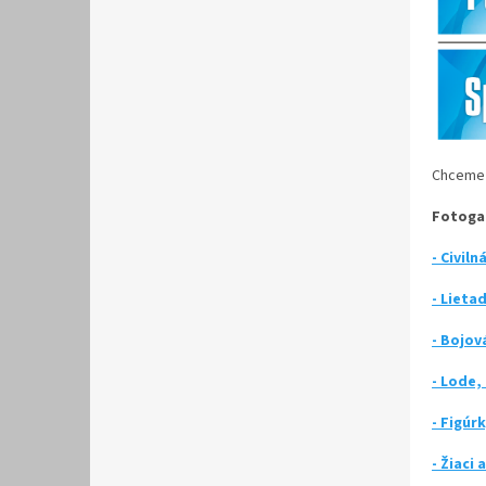
Chceme p
Fotogal
- Civil
- Lietad
- Bojov
- Lode,
- Figúrk
- Žiaci 