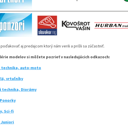
oďakovať aj predajcom ktorý nám verili a prišli sa zúčastniť.
érie modelov si môžete pozrieť v nasledujúcich odkazoch:
ná technika, auto-moto
lá, vrtuľníky
á technika, Diorámy
 Ponorky
y, Sci-fi
a Juniori