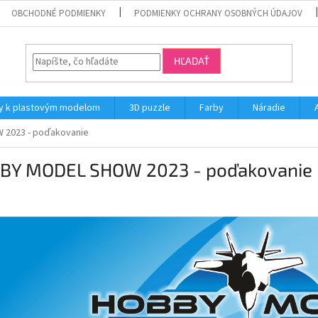
OBCHODNÉ PODMIENKY
PODMIENKY OCHRANY OSOBNÝCH ÚDAJOV
HĽADAŤ
y k plastovým modelom
3D puzzle
Farby
Náradie
2023 - poďakovanie
BY MODEL SHOW 2023 - poďakovanie