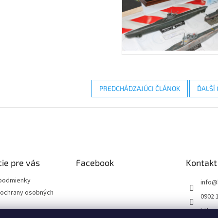
PREDCHÁDZAJÚCI ČLÁNOK
ĎALŠÍ
ie pre vás
Facebook
Kontakt
podmienky
info
@
ochrany osobných
0902 
https