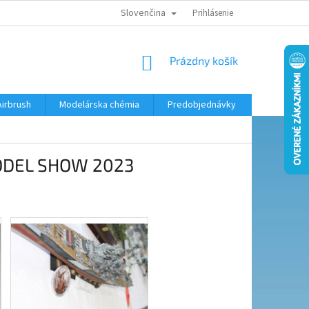
Slovenčina
KONTAKTY
MODELÁRSKY KRÚŽOK
Prihlásenie
NÁKUPNÝ
Prázdny košík
KOŠÍK
Airbrush
Modelárska chémia
Predobjednávky
MODEL SHOW 2023