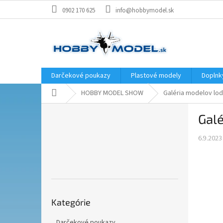
Prejsť
0902 170 625
info@hobbymodel.sk
na
obsah
Darčekové poukazy
Plastové modely
Doplnk
Domov
HOBBY MODEL SHOW
Galéria modelov lo
B
Gal
o
č
6.9.2023
n
ý
p
a
n
Preskočiť
e
Kategórie
kategórie
l
Darčekové poukazy