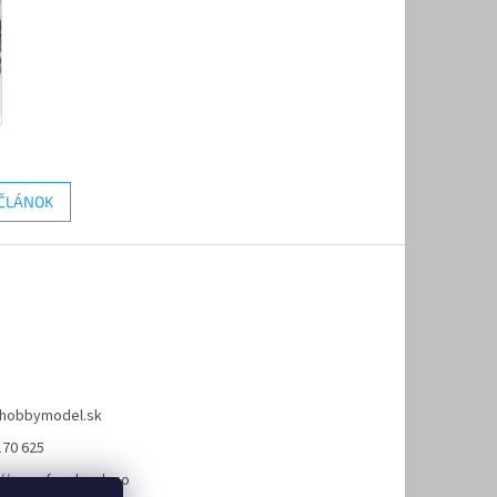
 ČLÁNOK
hobbymodel.sk
170 625
://www.facebook.co