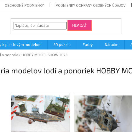
OBCHODNÉ PODMIENKY
PODMIENKY OCHRANY OSOBNÝCH ÚDAJOV
HĽADAŤ
y k plastovým modelom
3D puzzle
Farby
Náradie
dí a ponoriek HOBBY MODEL SHOW 2023
éria modelov lodí a ponoriek HOBBY 