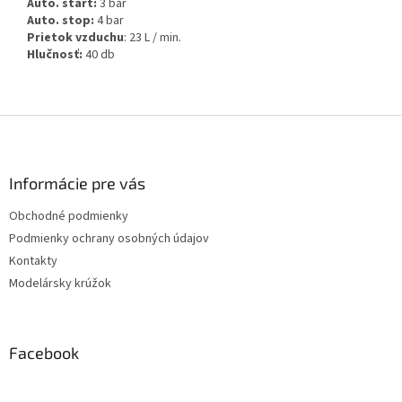
Auto. štart:
3 bar
Auto. stop:
4 bar
Prietok vzduchu
: 23 L / min.
Hlučnosť:
40 db
Z
á
p
ä
Informácie pre vás
t
Obchodné podmienky
i
Podmienky ochrany osobných údajov
e
Kontakty
Modelársky krúžok
Facebook