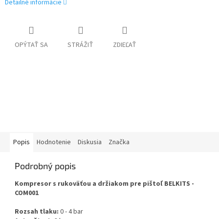
Detailné informácie
OPÝTAŤ SA
STRÁŽIŤ
ZDIEĽAŤ
Popis
Hodnotenie
Diskusia
Značka
Podrobný popis
Kompresor s rukoväťou a držiakom pre pištoľ BELKITS -
COM001
Rozsah tlaku:
0 - 4 bar