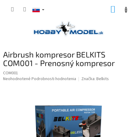
Prejsť
NÁKUP
na
obsah
KOŠÍK
Airbrush kompresor BELKITS
COM001 - Prenosný kompresor
COM001
Priemerné
Neohodnotené
Podrobnosti hodnotenia
Značka:
Belkits
hodnotenie
produktu
je
0,0
z
5
hviezdičiek.