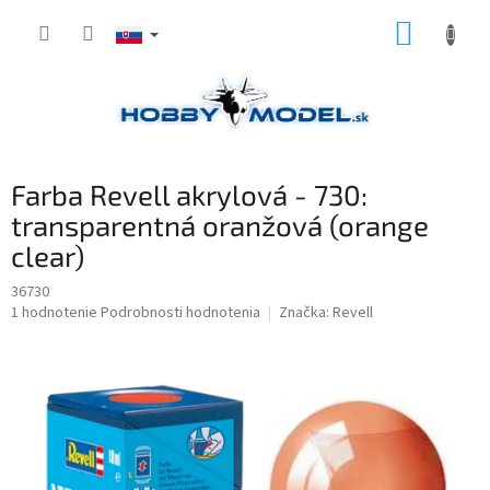
Prejsť
NÁKUP
na
obsah
KOŠÍK
Farba Revell akrylová - 730:
transparentná oranžová (orange
clear)
36730
Priemerné
1 hodnotenie
Podrobnosti hodnotenia
Značka:
Revell
hodnotenie
produktu
je
3,0
z
5
hviezdičiek.