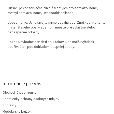
Obsahuje konzervačné činidlá Methylchloroisothiazolinone,
Methylisothiazolinone, Benzisothiazolinone.
Upozornenie: Uchovávajte mimo dosahu detí. Zneškodnite tento
materiál a jeho obal v zbernom mieste pre zvláštne alebo
nebezpečné odpady.
Pozor! Nevhodné pre deti do 8 rokov. Deti môžu výrobok
používať len pod dohľadom dospelej osoby.
Z
á
p
ä
Informácie pre vás
t
Obchodné podmienky
i
Podmienky ochrany osobných údajov
e
Kontakty
Modelársky krúžok