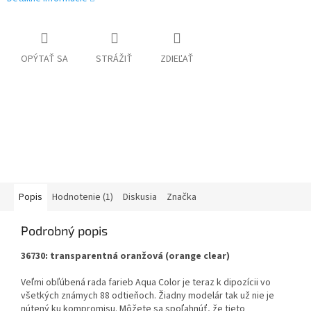
OPÝTAŤ SA
STRÁŽIŤ
ZDIEĽAŤ
Popis
Hodnotenie (1)
Diskusia
Značka
Podrobný popis
36730: transparentná oranžová (orange clear)
Veľmi obľúbená rada farieb Aqua Color je teraz k dipozícii vo
všetkých známych 88 odtieňoch. Žiadny modelár tak už nie je
nútený ku kompromisu. Môžete sa spoľahnúť, že tieto