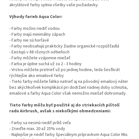
akrylátové farby splnia všetky vaše požiadavky.
Výhody farieb Aqua Color:
- Farby možno riediť vodou
- Farby majú minimálny zápach
- Farby nie sú horľavé
- Farby neobsahujú prakticky žiadne organické rozpúšťadlá
- Existujú v 88 rôznych odtieňoch
- Farby môžete vzájomne miešať
- Farba je úplne suchá už za 2 - 3 hodiny
- Vrstvu môžete pretrieť už po jednej hodine, teda šesťkrát
rýchlejšie ako emailové farby
- Tieto farby môžete ľahko natrieť aj na pôvodný emailový náter
bez akýchkoľvek komplikácií pri dodržaní riadnej doby schnutia,
emailové a farby Aqua Color však nemožno miešať dohromady.
Tieto farby môžu byť použité aj do striekacích pištolí
radu Airbrush, avšak s niekoľkými obmedzeniami:
- Farby sa nesmú riediť príliš veľa
- Zrieďte max. 20 až 25% vody
- Najlepšie je riediť farby špeciálnym prípravkom Aqua Color Mix.