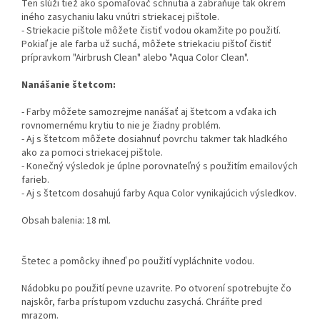
Ten slúži tiež ako spomaľovač schnutia a zabraňuje tak okrem
iného zasychaniu laku vnútri striekacej pištole.
- Striekacie pištole môžete čistiť vodou okamžite po použití.
Pokiaľ je ale farba už suchá, môžete striekaciu pištoľ čistiť
prípravkom "Airbrush Clean" alebo "Aqua Color Clean".
Nanášanie štetcom:
- Farby môžete samozrejme nanášať aj štetcom a vďaka ich
rovnomernému krytiu to nie je žiadny problém.
- Aj s štetcom môžete dosiahnuť povrchu takmer tak hladkého
ako za pomoci striekacej pištole.
- Konečný výsledok je úplne porovnateľný s použitím emailových
farieb.
- Aj s štetcom dosahujú farby Aqua Color vynikajúcich výsledkov.
Obsah balenia: 18 ml.
Štetec a pomôcky ihneď po použití vypláchnite vodou.
Nádobku po použití pevne uzavrite. Po otvorení spotrebujte čo
najskôr, farba prístupom vzduchu zasychá. Chráňte pred
mrazom.