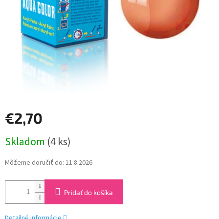
€2,70
Jednotková
Skladom
(4 ks)
cena:
Môžeme doručiť do:
11.8.2026
Pridať do košíka
Detailné informácie