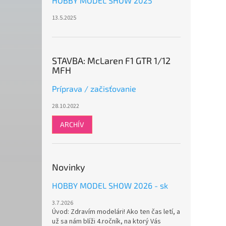
HOBBY MODEL SHOW 2025
13.5.2025
STAVBA: McLaren F1 GTR 1/12
MFH
Príprava / začisťovanie
28.10.2022
ARCHÍV
Novinky
HOBBY MODEL SHOW 2026 - sk
3.7.2026
Úvod: Zdravím modelári! Ako ten čas letí, a
už sa nám blíži 4.ročník, na ktorý Vás