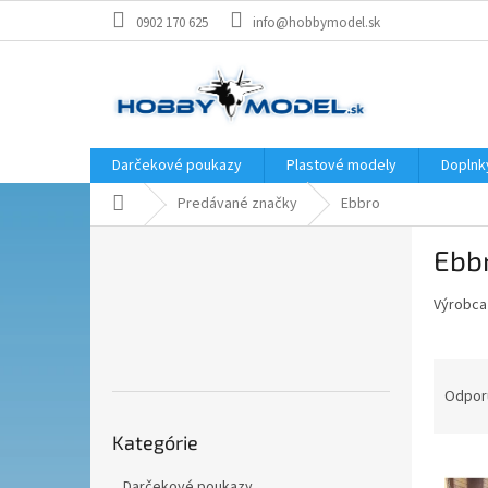
Prejsť
0902 170 625
info@hobbymodel.sk
na
obsah
Darčekové poukazy
Plastové modely
Doplnk
Domov
Predávané značky
Ebbro
B
Ebb
o
č
Výrobca 
n
ý
p
R
a
a
Odpor
n
d
Preskočiť
e
e
Kategórie
kategórie
l
V
n
Darčekové poukazy