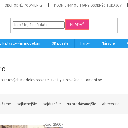
OBCHODNÉ PODMIENKY
PODMIENKY OCHRANY OSOBNÝCH ÚDAJOV
HĽADAŤ
y k plastovým modelom
3D puzzle
Farby
Náradie
ro
plastových modelov vysokej kvality. Prevažne automobilov...
účame
Najlacnejšie
Najdrahšie
Najpredávanejšie
Abecedne
Kód:
25007