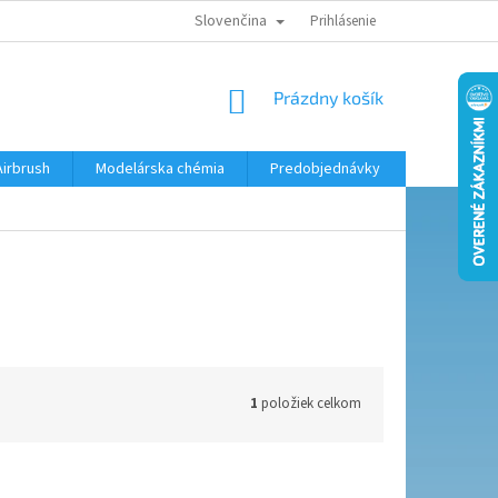
Slovenčina
KONTAKTY
MODELÁRSKY KRÚŽOK
Prihlásenie
NÁKUPNÝ
Prázdny košík
KOŠÍK
Airbrush
Modelárska chémia
Predobjednávky
1
položiek celkom