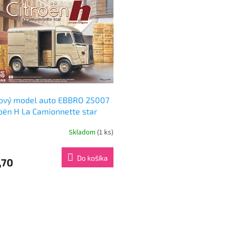
tový model auto EBBRO 25007
roën H La Camionnette star
)
Skladom
(1 ks)
Do košíka
,70
O
v
l
á
d