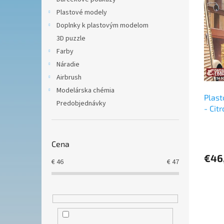
ý
i
p
e
Plastové modely
i
p
Doplnky k plastovým modelom
s
r
3D puzzle
p
o
Farby
r
d
Náradie
o
u
d
k
Airbrush
u
t
Modelárska chémia
Plas
k
o
Predobjednávky
- Cit
t
v
(1:24
o
v
Cena
€46
€
46
€
47