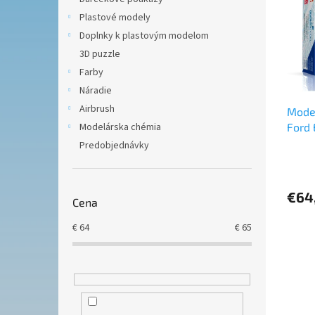
i
p
Plastové modely
s
r
p
Doplnky k plastovým modelom
o
r
d
3D puzzle
o
u
Farby
d
k
Náradie
u
t
Airbrush
Mode
k
o
Modelárska chémia
Ford 
t
v
o
Predobjednávky
v
€64
Cena
€
64
€
65