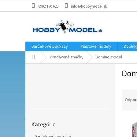
Prejsť
0902 170 625
info@hobbymodel.sk
na
obsah
Darčekové poukazy
Plastové modely
Doplnk
Domov
Predávané značky
Domino model
B
Dom
o
č
n
R
ý
a
p
Odpor
d
a
e
n
Preskočiť
V
n
e
Kategórie
kategórie
ý
i
l
p
e
Darčekové poukazy