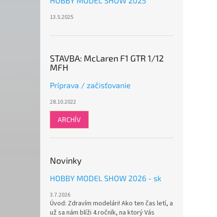
HOBBY MODEL SHOW 2025
13.5.2025
STAVBA: McLaren F1 GTR 1/12
MFH
Príprava / začisťovanie
28.10.2022
ARCHÍV
Novinky
HOBBY MODEL SHOW 2026 - sk
3.7.2026
Úvod: Zdravím modelári! Ako ten čas letí, a
už sa nám blíži 4.ročník, na ktorý Vás