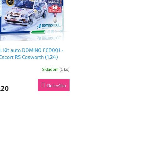
l Kit auto DOMINO FCD001 -
Escort RS Cosworth (1:24)
Skladom
(1 ks)
Do košíka
,20
O
v
l
á
d
a
c