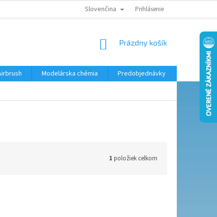
Slovenčina
KONTAKTY
MODELÁRSKY KRÚŽOK
Prihlásenie
NÁKUPNÝ
Prázdny košík
KOŠÍK
Airbrush
Modelárska chémia
Predobjednávky
1
položiek celkom