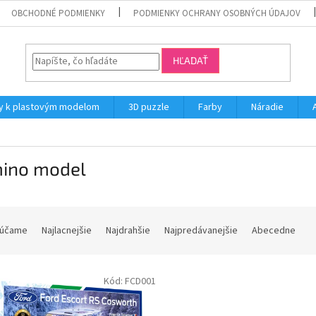
OBCHODNÉ PODMIENKY
PODMIENKY OCHRANY OSOBNÝCH ÚDAJOV
HĽADAŤ
y k plastovým modelom
3D puzzle
Farby
Náradie
ino model
účame
Najlacnejšie
Najdrahšie
Najpredávanejšie
Abecedne
Kód:
FCD001