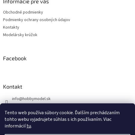
ä
Informácie pre vás
c
t
i
Obchodné podmienky
i
e
Podmienky ochrany osobných údajov
p
e
r
Kontakty
v
Modelársky krúžok
k
y
v
ý
Facebook
p
i
s
u
Kontakt
info
@
hobbymodel.sk
0902 170 625
Tento web používa súbory cookie. Ďalším prechádzaním
https://www.facebook.com/skhobbymodel
tohto webu vyjadrujete súhlas s ich používaním. Viac
informácií
tu
.