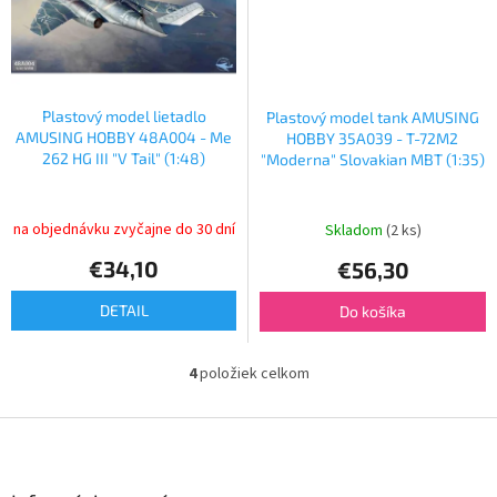
Plastový model lietadlo
Plastový model tank AMUSING
AMUSING HOBBY 48A004 - Me
HOBBY 35A039 - T-72M2
262 HG III "V Tail" (1:48)
"Moderna" Slovakian MBT (1:35)
na objednávku zvyčajne do 30 dní
Skladom
(2 ks)
€34,10
€56,30
DETAIL
Do košíka
4
položiek celkom
O
v
l
Z
á
á
d
p
a