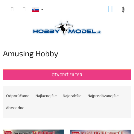
Prejsť
NÁKUP
na
obsah
KOŠÍK
Amusing Hobby
OTVORIŤ FILTER
R
a
Odporúčame
Najlacnejšie
Najdrahšie
Najpredávanejšie
d
e
Abecedne
n
i
V
e
ý