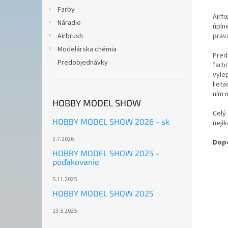
Farby
Airf
Náradie
úplne
prav
Airbrush
Modelárska chémia
Pred
Predobjednávky
farb
vyle
lieta
ním m
HOBBY MODEL SHOW
Celý 
HOBBY MODEL SHOW 2026 - sk
nejik
3.7.2026
Dopo
HOBBY MODEL SHOW 2025 -
poďakovanie
5.11.2025
HOBBY MODEL SHOW 2025
13.5.2025