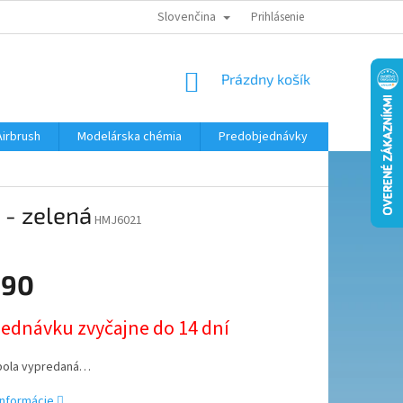
Slovenčina
KONTAKTY
MODELÁRSKY KRÚŽOK
Prihlásenie
NÁKUPNÝ
Prázdny košík
KOŠÍK
Airbrush
Modelárska chémia
Predobjednávky
 - zelená
HMJ6021
,90
ová
jednávku zvyčajne do 14 dní
bola vypredaná…
informácie