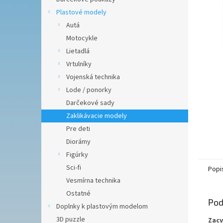
Plastové modely
Autá
Motocykle
Lietadlá
Vrtulníky
Vojenská technika
Lode / ponorky
Darčekové sady
Zaklikávacie modely
Pre deti
Diorámy
Figúrky
Sci-fi
Popi
Vesmírna technika
Ostatné
Pod
Doplnky k plastovým modelom
3D puzzle
Zacv