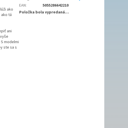
EAN
:
5055286642210
lúži ako
Položka bola vypredaná…
 ako tá
piť ani
avyše
. S modelmi
y ste sa s