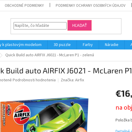
OBCHODNÉ PODMIENKY
PODMIENKY OCHRANY OSOBNÝCH ÚDAJOV
HĽADAŤ
y k plastovým modelom
3D puzzle
Farby
Náradie
Quick Build auto AIRFIX J6021 - McLaren P1 - zelená
k Build auto AIRFIX J6021 - McLaren P1
né
notené
Podrobnosti hodnotenia
Značka:
Airfix
nie
€16
u
Jednotk
na ob
cena:
iek.
Položka 
Detailné 