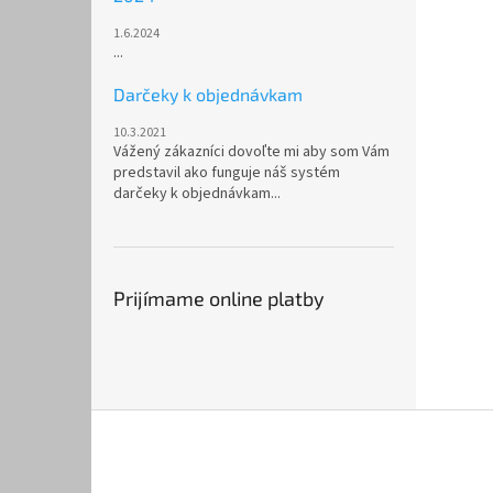
1.6.2024
...
Darčeky k objednávkam
10.3.2021
Vážený zákazníci dovoľte mi aby som Vám
predstavil ako funguje náš systém
darčeky k objednávkam...
Prijímame online platby
Z
á
p
ä