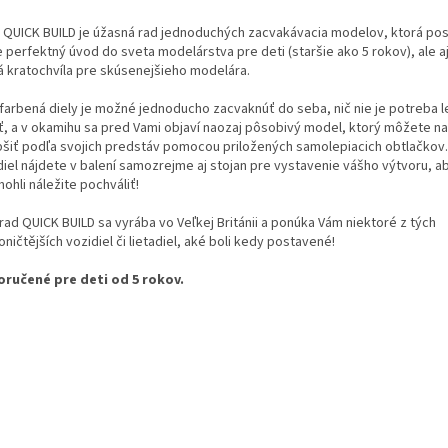
ix QUICK BUILD je úžasná rad jednoduchých zacvakávacia modelov, ktorá pos
 perfektný úvod do sveta modelárstva pre deti (staršie ako 5 rokov), ale aj
á kratochvíla pre skúsenejšieho modelára.
farbená diely je možné jednoducho zacvaknúť do seba, nič nie je potreba le
iť, a v okamihu sa pred Vami objaví naozaj pôsobivý model, ktorý môžete n
pšiť podľa svojich predstáv pomocou priložených samolepiacich obtlačkov
diel nájdete v balení samozrejme aj stojan pre vystavenie vášho výtvoru, ab
ohli náležite pochváliť!
rad QUICK BUILD sa vyrába vo Veľkej Británii a ponúka Vám niektoré z tých
oničtějších vozidiel či lietadiel, aké boli kedy postavené!
ručené pre deti od 5 rokov.