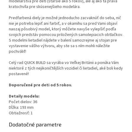
modelárstva pre deti (staršie ako 5 rokov), ale aj ako tá pravá
kratochvíla pre skúsenejšieho modelára.
Predfarbená diely je možné jednoducho zacvaknúť do seba, nič
nie je potreba lepiť ani farbiť, a v okamihu sa pred Vami objaví
naozaj pôsobivý model, ktorý môžete navyše vylepšiť podľa
svojich predstáv pomocou priložených samolepiacich obtlačkov.
S modelmi lietadiel nájdete v balení samozrejme aj stojan pre
vystavenie vášho výtvoru, aby ste sa s ním mohli náležite
pochváliť!
Celý rad QUICK BUILD sa vyrába vo Veľkej Británii a ponúka Vám
niektoré z tých nejikoničtějších vozidiel či lietadiel, aké boli kedy
postavené!
Doporučené pre deti od 5 rokov.
Detaily modelu:
Počet dielov: 36
Dĺžka: 193 mm
Obtiažnosť: 1
Dodatočné parametre