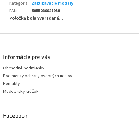
Kategória
:
Zaklikávacie modely
EAN
:
5055286627958
Položka bola vypredaná…
Z
á
p
ä
Informácie pre vás
t
Obchodné podmienky
i
Podmienky ochrany osobných údajov
e
Kontakty
Modelársky krúžok
Facebook