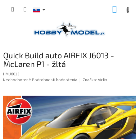
Prejsť
NÁKUP
na
obsah
KOŠÍK
Quick Build auto AIRFIX J6013 -
McLaren P1 - žltá
HMJ6013
Priemerné
Neohodnotené
Podrobnosti hodnotenia
Značka:
Airfix
hodnotenie
produktu
je
0,0
z
5
hviezdičiek.