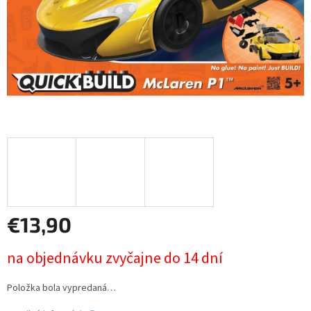
€13,90
Jednotková
na objednávku zvyčajne do 14 dní
cena:
Položka bola vypredaná…