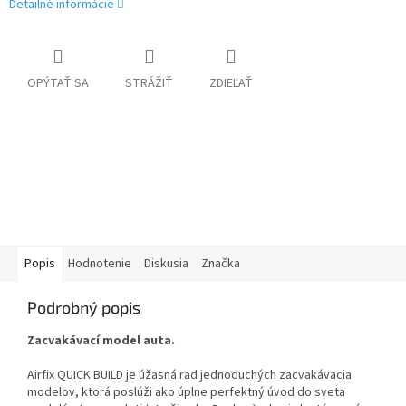
Detailné informácie
OPÝTAŤ SA
STRÁŽIŤ
ZDIEĽAŤ
Popis
Hodnotenie
Diskusia
Značka
Podrobný popis
Zacvakávací model auta.
Airfix QUICK BUILD je úžasná rad jednoduchých zacvakávacia
modelov, ktorá poslúži ako úplne perfektný úvod do sveta