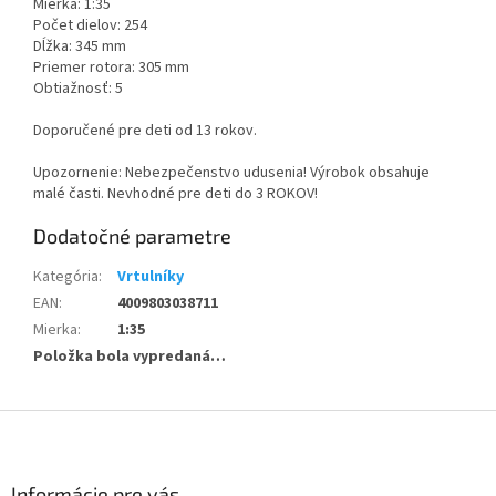
Mierka: 1:35
Počet dielov: 254
Dĺžka: 345 mm
Priemer rotora: 305 mm
Obtiažnosť: 5
Doporučené pre deti od 13 rokov.
Upozornenie: Nebezpečenstvo udusenia! Výrobok obsahuje
malé časti. Nevhodné pre deti do 3 ROKOV!
Dodatočné parametre
Kategória
:
Vrtulníky
EAN
:
4009803038711
Mierka
:
1:35
Položka bola vypredaná…
Z
á
p
ä
Informácie pre vás