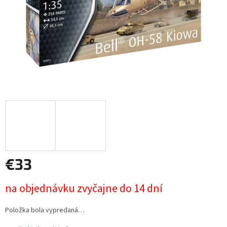
€33
Jednotková
na objednávku zvyčajne do 14 dní
cena:
Položka bola vypredaná…