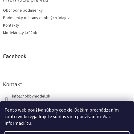
t
Obchodné podmienky
i
Podmienky ochrany osobných údajov
e
Kontakty
Modelársky krúžok
Facebook
Kontakt
info
@
hobbymodel.sk
0902 170 625
Tento web používa súbory cookie. Ďalším prechádzaním
https://www.facebook.com/skhobbymodel
tohto webu vyjadrujete súhlas s ich používaním. Viac
informácií
tu
.