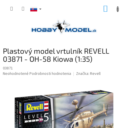
Prejsť
NÁKUP
na
obsah
KOŠÍK
Plastový model vrtulník REVELL
03871 - OH-58 Kiowa (1:35)
03871
Priemerné
Neohodnotené
Podrobnosti hodnotenia
Značka:
Revell
hodnotenie
produktu
je
0,0
z
5
hviezdičiek.