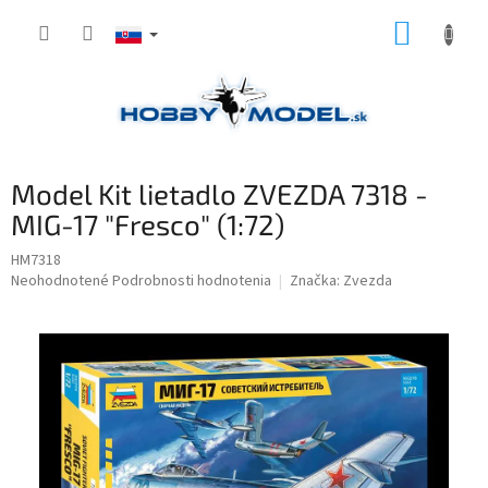
Prejsť
NÁKUP
na
obsah
KOŠÍK
Model Kit lietadlo ZVEZDA 7318 -
MIG-17 "Fresco" (1:72)
HM7318
Priemerné
Neohodnotené
Podrobnosti hodnotenia
Značka:
Zvezda
hodnotenie
produktu
je
0,0
z
5
hviezdičiek.