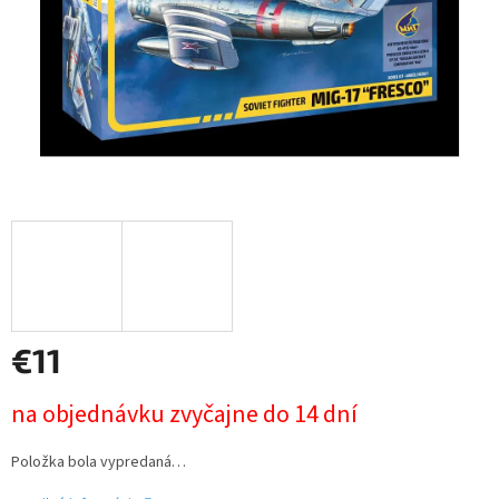
€11
Jednotková
na objednávku zvyčajne do 14 dní
cena:
Položka bola vypredaná…