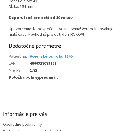
Počet dielov: 49
Dĺžka: 154 mm
Doporučené pre deti od 10 rokov.
Upozornenie: Nebezpečenstvo udusenia! Výrobok obsahuje
malé časti. Nevhodné pre deti do 3 ROKOV!
Dodatočné parametre
Kategória
:
Vojenské od roku 1945
EAN
:
4600327073181
Mierka
:
1:72
Položka bola vypredaná…
Z
á
p
ä
Informácie pre vás
t
Obchodné podmienky
i