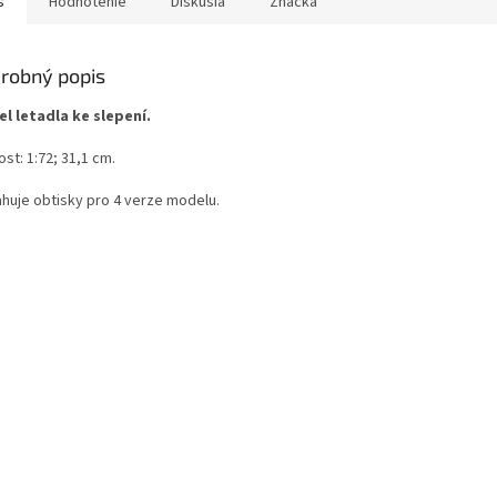
s
Hodnotenie
Diskusia
Značka
robný popis
l letadla ke slepení.
ost: 1:72; 31,1 cm.
huje obtisky pro 4 verze modelu.