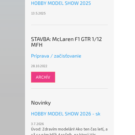
HOBBY MODEL SHOW 2025
13.5.2025
STAVBA: McLaren F1 GTR 1/12
MFH
Príprava / začisťovanie
28.10.2022
ARCHÍV
Novinky
HOBBY MODEL SHOW 2026 - sk
3.7.2026
Úvod: Zdravím modelári! Ako ten čas letí, a
už sa nám blíži 4.ročník, na ktorý Vás