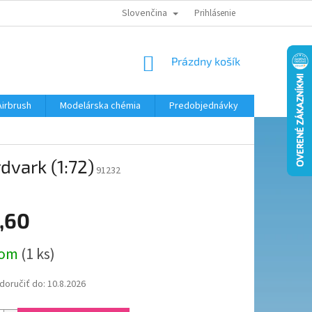
Slovenčina
KONTAKTY
MODELÁRSKY KRÚŽOK
Prihlásenie
NÁKUPNÝ
Prázdny košík
KOŠÍK
Airbrush
Modelárska chémia
Predobjednávky
dvark (1:72)
91232
,60
ová
dom
(1 ks)
oručiť do:
10.8.2026