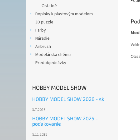
Popi
Ostatné
Doplnky k plastovým modelom
Pod
3D puzzle
Farby
Mode
Náradie
Velik
Airbrush
Modelárska chémia
Obsa
Predobjednávky
HOBBY MODEL SHOW
HOBBY MODEL SHOW 2026 - sk
3.7.2026
HOBBY MODEL SHOW 2025 -
poďakovanie
5.11.2025