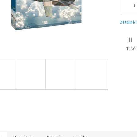
Detailné 
TLAČ