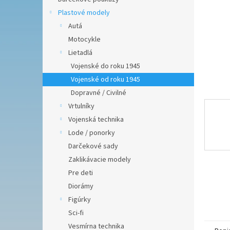
Plastové modely
Autá
Motocykle
Lietadlá
Vojenské do roku 1945
Vojenské od roku 1945
Dopravné / Civilné
Vrtulníky
Vojenská technika
Lode / ponorky
Darčekové sady
Zaklikávacie modely
Pre deti
Diorámy
Figúrky
Sci-fi
Vesmírna technika