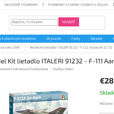
OBCHODNÉ PODMIENKY
PODMIENKY OCHRANY OSOBNÝCH ÚDAJOV
HĽADAŤ
y k plastovým modelom
3D puzzle
Farby
Náradie
 od roku 1945
Model Kit lietadlo ITALERI 91232 - F-111 Aardvark (1:72)
l Kit lietadlo ITALERI 91232 - F-111 Aar
né
notené
Podrobnosti hodnotenia
Značka:
Italeri
nie
€28
u
Jednotk
Skla
cena:
iek.
Môžeme d