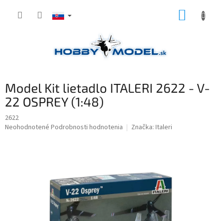
Prejsť
NÁKUP
na
obsah
KOŠÍK
Model Kit lietadlo ITALERI 2622 - V-
22 OSPREY (1:48)
2622
Priemerné
Neohodnotené
Podrobnosti hodnotenia
Značka:
Italeri
hodnotenie
produktu
je
0,0
z
5
hviezdičiek.