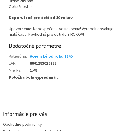
Dĺžka: 289 mm
Obtiažnosť: 4
Doporučené pre deti od 10 rokov.
Upozornenie: Nebezpečenstvo udusenia! Výrobok obsahuje
malé časti. Nevhodné pre deti do 3 ROKOV!
Dodatočné parametre
Kategória
:
Vojenské od roku 1945
EAN
:
8001283026222
Mierka
:
1:48
Položka bola vypredaná…
Z
á
p
ä
Informácie pre vás
t
Obchodné podmienky
i