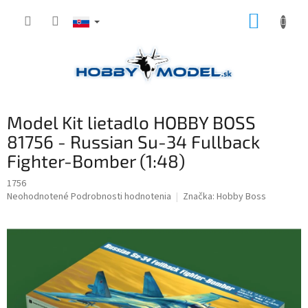
Prejsť
NÁKUP
na
obsah
KOŠÍK
Model Kit lietadlo HOBBY BOSS
81756 - Russian Su-34 Fullback
Fighter-Bomber (1:48)
1756
Priemerné
Neohodnotené
Podrobnosti hodnotenia
Značka:
Hobby Boss
hodnotenie
produktu
je
0,0
z
5
hviezdičiek.