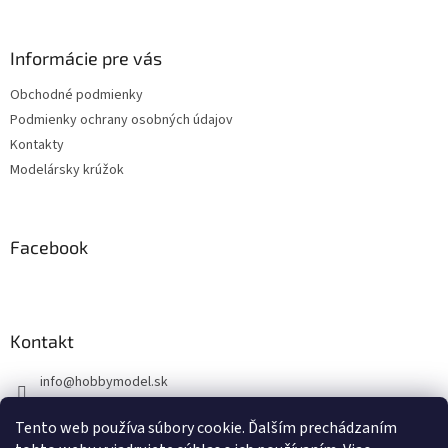
á
p
ä
Informácie pre vás
t
Obchodné podmienky
i
Podmienky ochrany osobných údajov
e
Kontakty
Modelársky krúžok
Facebook
Kontakt
info
@
hobbymodel.sk
0902 170 625
Tento web používa súbory cookie. Ďalším prechádzaním
https://www.facebook.com/skhobbymodel