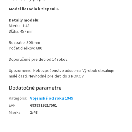
Model lietadla k zlepeniu.
Detaily modelu:
Mierka: 1:48
Dĺžka:
457 mm
Rozpätie:
306 mm
Počet dielikov: 680+
Doporučené pre deti od 14 rokov.
Upozornenie: Nebezpečenstvo udusenia! Výrobok obsahuje
malé časti. Nevhodné pre deti do 3 ROKOV!
Dodatočné parametre
Kategória
:
Vojenské od roku 1945
EAN
:
6939319217561
Mierka
:
1:48
Z