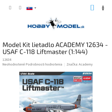
Prejsť
NÁKUP
na
obsah
KOŠÍK
Model Kit lietadlo ACADEMY 12634 -
USAF C-118 Liftmaster (1:144)
12634
Priemerné
Neohodnotené
Podrobnosti hodnotenia
Značka:
Academy
hodnotenie
produktu
je
0,0
z
5
hviezdičiek.