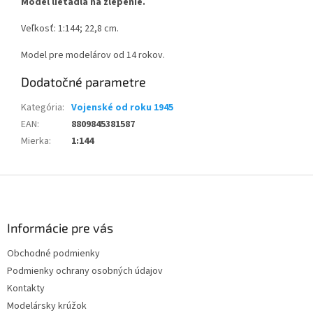
Model lietadla na zlepenie.
Veľkosť: 1:144; 22,8 cm.
Model pre modelárov od 14 rokov.
Dodatočné parametre
Kategória
:
Vojenské od roku 1945
EAN
:
8809845381587
Mierka
:
1:144
Z
á
p
ä
Informácie pre vás
t
Obchodné podmienky
i
Podmienky ochrany osobných údajov
e
Kontakty
Modelársky krúžok