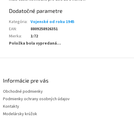
Dodatočné parametre
Kategória
:
Vojenské od roku 1945
EAN
:
8809258926351
Mierka
:
1:72
Položka bola vypredaná…
Z
á
p
ä
Informácie pre vás
t
Obchodné podmienky
i
Podmienky ochrany osobných údajov
e
Kontakty
Modelársky krúžok