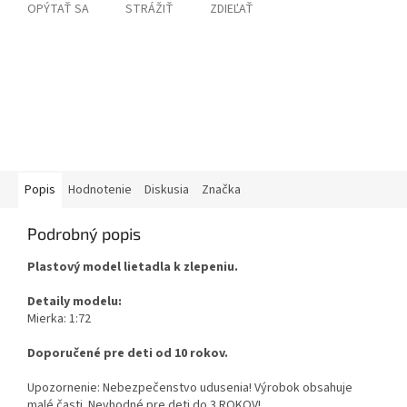
OPÝTAŤ SA
STRÁŽIŤ
ZDIEĽAŤ
Popis
Hodnotenie
Diskusia
Značka
Podrobný popis
Plastový model lietadla k zlepeniu.
Detaily modelu:
Mierka: 1:72
Doporučené pre deti od 10 rokov.
Upozornenie: Nebezpečenstvo udusenia! Výrobok obsahuje
malé časti. Nevhodné pre deti do 3 ROKOV!