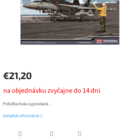
€21,20
Jednotková
na objednávku zvyčajne do 14 dní
cena:
Položka bola vypredaná…
Detailné informácie