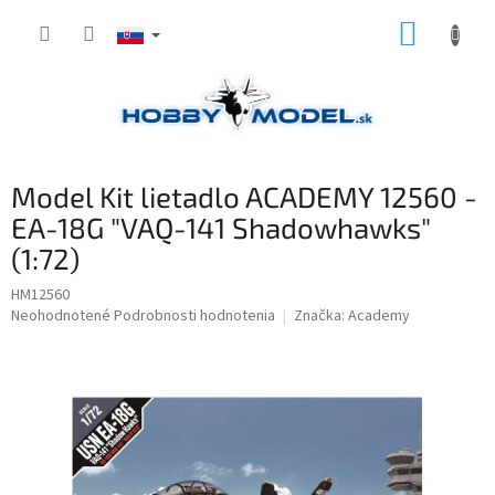
Prejsť
NÁKUP
na
obsah
KOŠÍK
Model Kit lietadlo ACADEMY 12560 -
EA-18G "VAQ-141 Shadowhawks"
(1:72)
HM12560
Priemerné
Neohodnotené
Podrobnosti hodnotenia
Značka:
Academy
hodnotenie
produktu
je
0,0
z
5
hviezdičiek.