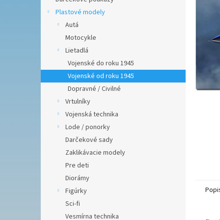
hviezdič
Plastové modely
Autá
Motocykle
Lietadlá
Vojenské do roku 1945
Vojenské od roku 1945
Dopravné / Civilné
Vrtulníky
Vojenská technika
Lode / ponorky
Darčekové sady
Zaklikávacie modely
Pre deti
Diorámy
Popi
Figúrky
Sci-fi
Vesmírna technika