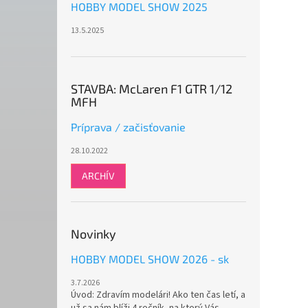
HOBBY MODEL SHOW 2025
13.5.2025
STAVBA: McLaren F1 GTR 1/12
MFH
Príprava / začisťovanie
28.10.2022
ARCHÍV
Novinky
HOBBY MODEL SHOW 2026 - sk
3.7.2026
Úvod: Zdravím modelári! Ako ten čas letí, a
už sa nám blíži 4.ročník, na ktorý Vás