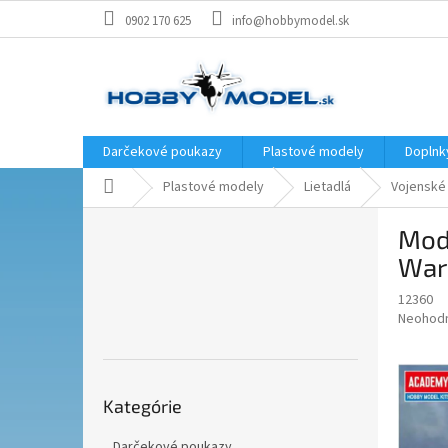
Prejsť
0902 170 625
info@hobbymodel.sk
na
obsah
Darčekové poukazy
Plastové modely
Doplnk
Domov
Plastové modely
Lietadlá
Vojenské
B
Mode
o
č
War"
n
12360
ý
Priemer
Neohod
p
hodnote
a
produkt
n
je
Preskočiť
e
0,0
Kategórie
kategórie
z
l
5
Darčekové poukazy