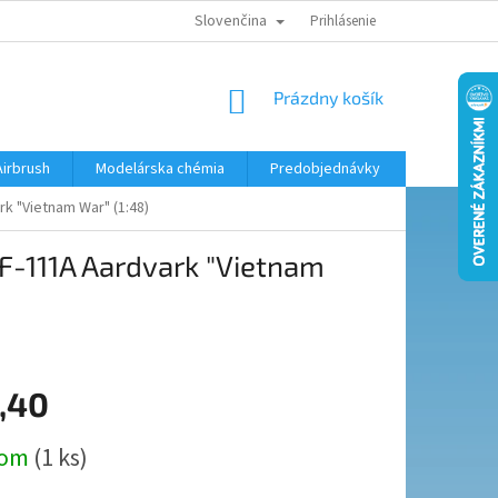
Slovenčina
KONTAKTY
MODELÁRSKY KRÚŽOK
Prihlásenie
NÁKUPNÝ
Prázdny košík
KOŠÍK
Airbrush
Modelárska chémia
Predobjednávky
k "Vietnam War" (1:48)
F-111A Aardvark "Vietnam
,40
ová
dom
(1 ks)