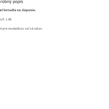
robný popis
l lietadla na zlepenie.
sť: 1:48
l pre modelárov od 14 rokov.