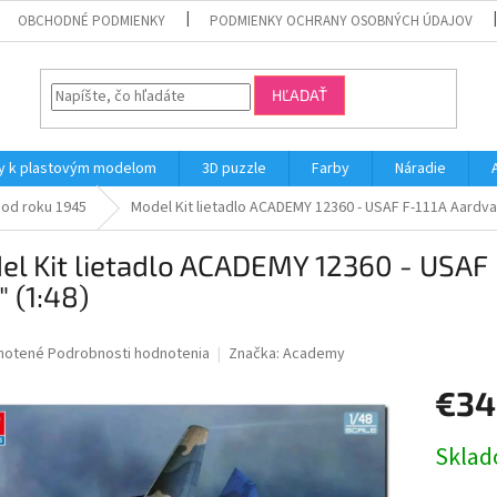
OBCHODNÉ PODMIENKY
PODMIENKY OCHRANY OSOBNÝCH ÚDAJOV
HĽADAŤ
y k plastovým modelom
3D puzzle
Farby
Náradie
 od roku 1945
Model Kit lietadlo ACADEMY 12360 - USAF F-111A Aardvar
l Kit lietadlo ACADEMY 12360 - USAF 
 (1:48)
né
notené
Podrobnosti hodnotenia
Značka:
Academy
nie
€34
u
Jednotk
Skla
cena: