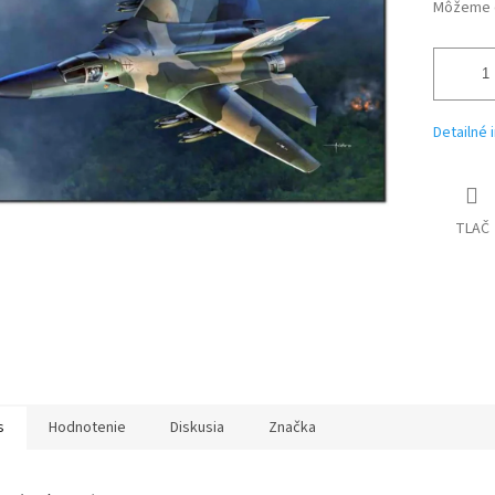
iek.
Môžeme d
Detailné 
TLAČ
s
Hodnotenie
Diskusia
Značka