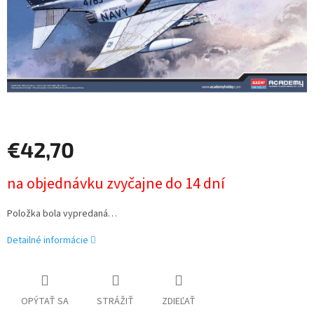
€42,70
Jednotková
na objednávku zvyčajne do 14 dní
cena:
Položka bola vypredaná…
Detailné informácie
OPÝTAŤ SA
STRÁŽIŤ
ZDIEĽAŤ