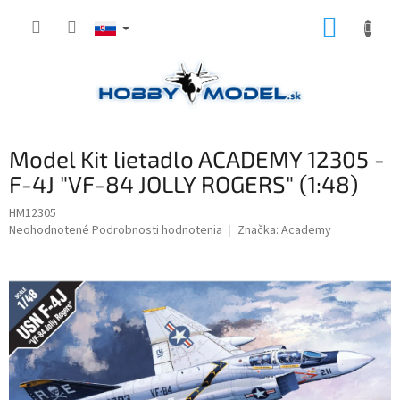
Prejsť
NÁKUP
na
obsah
KOŠÍK
Model Kit lietadlo ACADEMY 12305 -
F-4J "VF-84 JOLLY ROGERS" (1:48)
HM12305
Priemerné
Neohodnotené
Podrobnosti hodnotenia
Značka:
Academy
hodnotenie
produktu
je
0,0
z
5
hviezdičiek.