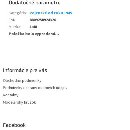
Dodatočné parametre
Kategória
:
Vojenské od roku 1945
EAN
:
8809258924326
Mierka
:
1:48
Položka bola vypredaná…
Z
á
p
ä
Informácie pre vás
t
Obchodné podmienky
i
Podmienky ochrany osobných údajov
e
Kontakty
Modelársky krúžok
Facebook