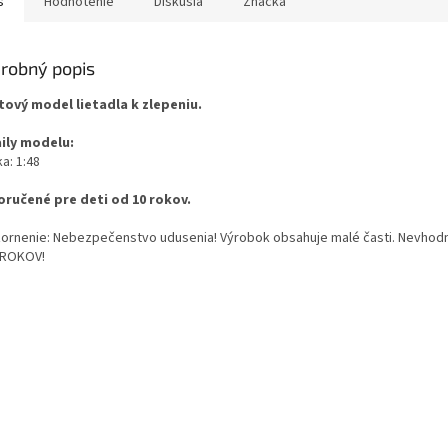
s
Hodnotenie
Diskusia
Značka
robný popis
tový model lietadla k zlepeniu.
ily modelu:
a: 1:48
ručené pre deti od 10 rokov.
ornenie: Nebezpečenstvo udusenia! Výrobok obsahuje malé časti. Nevhodn
 ROKOV!