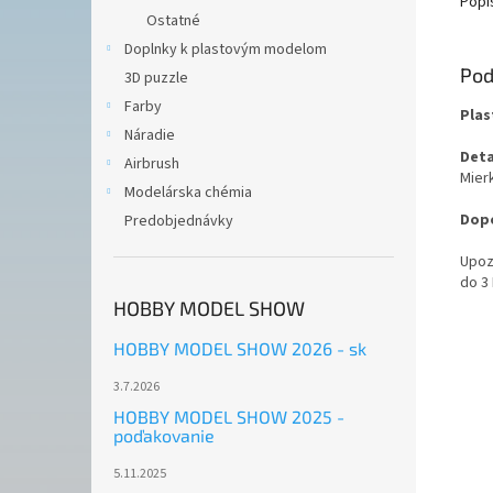
Popi
Ostatné
Doplnky k plastovým modelom
Pod
3D puzzle
Farby
Plas
Náradie
Deta
Airbrush
Mierk
Modelárska chémia
Dopo
Predobjednávky
Upoz
do 3
HOBBY MODEL SHOW
HOBBY MODEL SHOW 2026 - sk
3.7.2026
HOBBY MODEL SHOW 2025 -
poďakovanie
5.11.2025