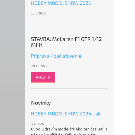
HOBBY MODEL SHOW 2025
13.5.2025
STAVBA: McLaren F1 GTR 1/12
MFH
Príprava / začisťovanie
28.10.2022
ARCHÍV
Novinky
HOBBY MODEL SHOW 2026 - sk
3.7.2026
Úvod: Zdravím modelári! Ako ten čas letí, a
už sa nám blíži 4.ročník, na ktorý Vás