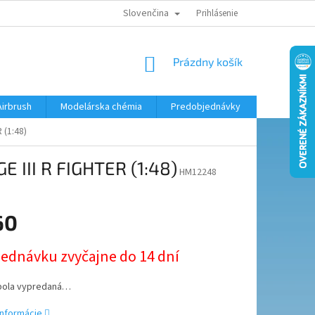
Slovenčina
KONTAKTY
MODELÁRSKY KRÚŽOK
Prihlásenie
NÁKUPNÝ
Prázdny košík
KOŠÍK
Airbrush
Modelárska chémia
Predobjednávky
 (1:48)
 III R FIGHTER (1:48)
HM12248
60
ová
jednávku zvyčajne do 14 dní
bola vypredaná…
informácie