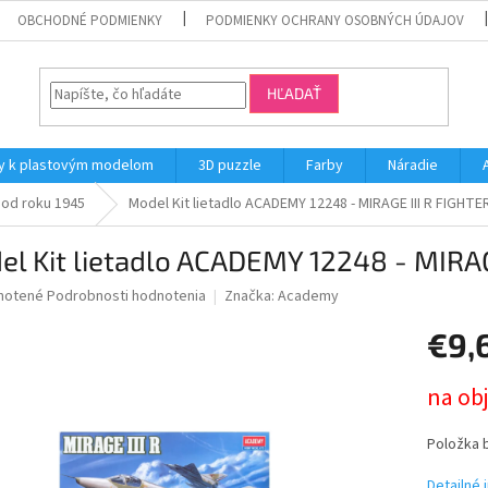
OBCHODNÉ PODMIENKY
PODMIENKY OCHRANY OSOBNÝCH ÚDAJOV
HĽADAŤ
y k plastovým modelom
3D puzzle
Farby
Náradie
 od roku 1945
Model Kit lietadlo ACADEMY 12248 - MIRAGE III R FIGHTER
l Kit lietadlo ACADEMY 12248 - MIRAGE
né
notené
Podrobnosti hodnotenia
Značka:
Academy
nie
€9,
u
Jednotk
na ob
cena:
iek.
Položka 
Detailné 