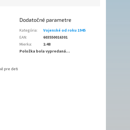
Dodatočné parametre
Kategória
:
Vojenské od roku 1945
EAN
:
603550016301
Mierka
:
1:48
Položka bola vypredaná…
é pre deti