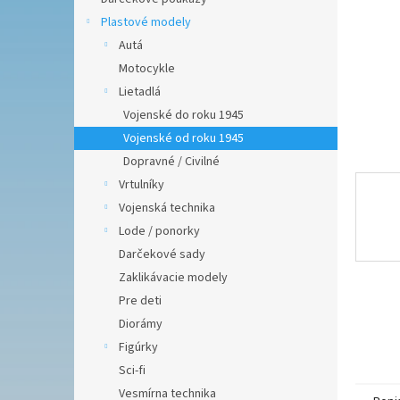
Plastové modely
Autá
Motocykle
Lietadlá
Vojenské do roku 1945
Vojenské od roku 1945
Dopravné / Civilné
Vrtulníky
Vojenská technika
Lode / ponorky
Darčekové sady
Zaklikávacie modely
Pre deti
Diorámy
Figúrky
Sci-fi
Vesmírna technika