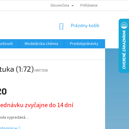
Slovenčina
KONTAKTY
MODELÁRSKY KRÚŽOK
Prihlásenie
NÁKUPNÝ
Prázdny košík
KOŠÍK
Airbrush
Modelárska chémia
Predobjednávky
uka (1:72)
HM7306
20
ová
jednávku zvyčajne do 14 dní
bola vypredaná…
informácie