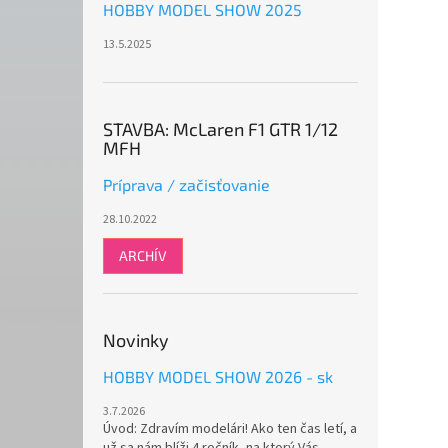
HOBBY MODEL SHOW 2025
13.5.2025
STAVBA: McLaren F1 GTR 1/12
MFH
Príprava / začisťovanie
28.10.2022
ARCHÍV
Novinky
HOBBY MODEL SHOW 2026 - sk
3.7.2026
Úvod: Zdravím modelári! Ako ten čas letí, a
už sa nám blíži 4.ročník, na ktorý Vás