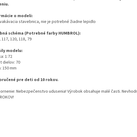
eniu.
rmácie o modeli:
cvakávacia stavebnica, nie je potrebné žiadne lepidlo
bná schéma (Potrebné farby HUMBROL):
, 117, 120, 118, 79
ily modelu:
a: 1:72
 dielov: 70
a: 150 mm
ručené pre deti od 10 rokov.
ornenie: Nebezpečenstvo udusenia! Výrobok obsahuje malé časti. Nevhodn
 ROKOV!