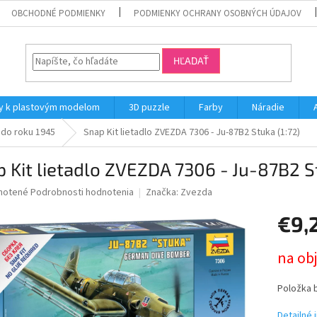
OBCHODNÉ PODMIENKY
PODMIENKY OCHRANY OSOBNÝCH ÚDAJOV
HĽADAŤ
y k plastovým modelom
3D puzzle
Farby
Náradie
 do roku 1945
Snap Kit lietadlo ZVEZDA 7306 - Ju-87B2 Stuka (1:72)
 Kit lietadlo ZVEZDA 7306 - Ju-87B2 St
né
notené
Podrobnosti hodnotenia
Značka:
Zvezda
nie
€9,
u
Jednotk
na ob
cena:
iek.
Položka 
Detailné 