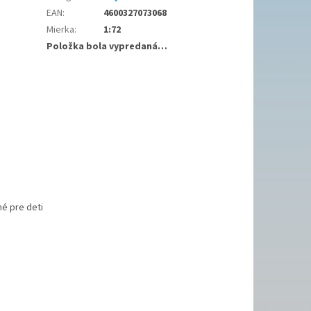
EAN
:
4600327073068
Mierka
:
1:72
Položka bola vypredaná…
é pre deti