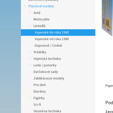
Plastové modely
Autá
Motocykle
Lietadlá
Vojenské do roku 1945
Vojenské od roku 1945
Dopravné / Civilné
Vrtulníky
Vojenská technika
Lode / ponorky
Darčekové sady
Zaklikávacie modely
Pre deti
Popi
Diorámy
Figúrky
Pod
Sci-fi
Vesmírna technika
Zacv