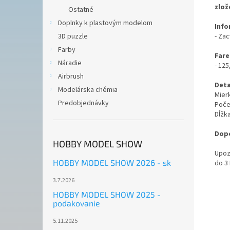
zlož
Ostatné
Doplnky k plastovým modelom
Info
- Za
3D puzzle
Farby
Fare
Náradie
- 125
Airbrush
Deta
Modelárska chémia
Mierk
Predobjednávky
Počet
Dĺžk
Dopo
HOBBY MODEL SHOW
Upoz
HOBBY MODEL SHOW 2026 - sk
do 3
3.7.2026
HOBBY MODEL SHOW 2025 -
poďakovanie
5.11.2025