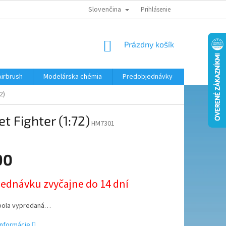
Slovenčina
KONTAKTY
MODELÁRSKY KRÚŽOK
Prihlásenie
NÁKUPNÝ
Prázdny košík
KOŠÍK
Airbrush
Modelárska chémia
Predobjednávky
2)
t Fighter (1:72)
HM7301
90
ová
jednávku zvyčajne do 14 dní
bola vypredaná…
informácie