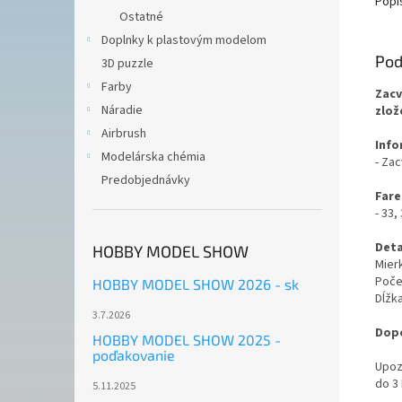
Popi
Ostatné
Doplnky k plastovým modelom
Pod
3D puzzle
Farby
Zacv
Náradie
zlož
Airbrush
Info
Modelárska chémia
- Za
Predobjednávky
Fare
- 33,
Deta
HOBBY MODEL SHOW
Mierk
Počet
HOBBY MODEL SHOW 2026 - sk
Dĺžk
3.7.2026
Dopo
HOBBY MODEL SHOW 2025 -
poďakovanie
Upoz
do 3
5.11.2025