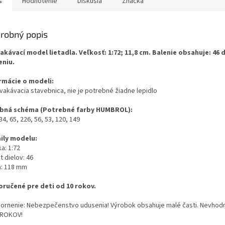
s
Hodnotenie
Diskusia
Značka
robný popis
akávací model lietadla. Veľkosť: 1:72; 11,8 cm. Balenie obsahuje: 46 d
eniu.
rmácie o modeli:
cvakávacia stavebnica, nie je potrebné žiadne lepidlo
bná schéma (Potrebné farby HUMBROL):
 34, 65, 226, 56, 53, 120, 149
ily modelu:
a: 1:72
 dielov: 46
a: 118 mm
ručené pre deti od 10 rokov.
ornenie: Nebezpečenstvo udusenia! Výrobok obsahuje malé časti. Nevhodn
 ROKOV!