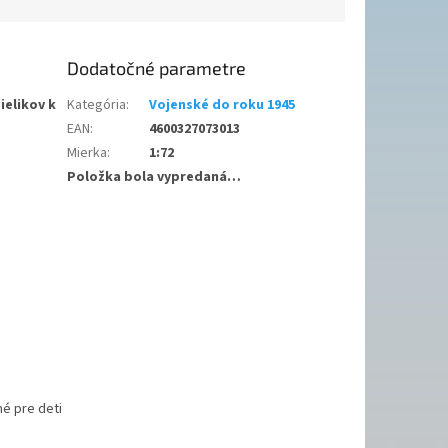
Dodatočné parametre
ielikov k
Kategória
:
Vojenské do roku 1945
EAN
:
4600327073013
Mierka
:
1:72
Položka bola vypredaná…
é pre deti