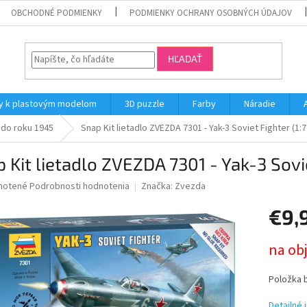
OBCHODNÉ PODMIENKY
PODMIENKY OCHRANY OSOBNÝCH ÚDAJOV
HĽADAŤ
y k plastovým modelom
3D puzzle
Farby
Náradie
 do roku 1945
Snap Kit lietadlo ZVEZDA 7301 - Yak-3 Soviet Fighter (1:7
 Kit lietadlo ZVEZDA 7301 - Yak-3 Sovie
né
notené
Podrobnosti hodnotenia
Značka:
Zvezda
nie
€9,
u
Jednotk
na ob
cena:
iek.
Položka 
Detailné 