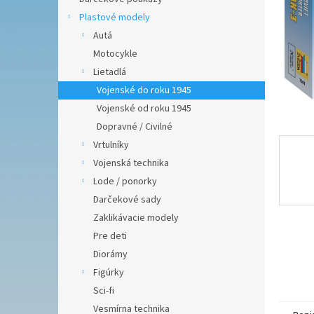
Plastové modely
Autá
Motocykle
Lietadlá
Vojenské do roku 1945
Vojenské od roku 1945
Dopravné / Civilné
Vrtulníky
Vojenská technika
Lode / ponorky
Darčekové sady
Zaklikávacie modely
Pre deti
Diorámy
Figúrky
Sci-fi
Vesmírna technika