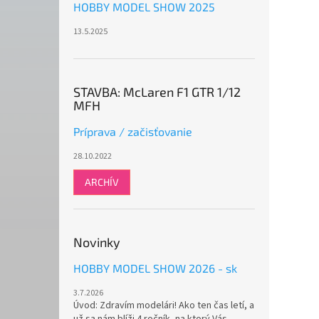
HOBBY MODEL SHOW 2025
13.5.2025
STAVBA: McLaren F1 GTR 1/12
MFH
Príprava / začisťovanie
28.10.2022
ARCHÍV
Novinky
HOBBY MODEL SHOW 2026 - sk
3.7.2026
Úvod: Zdravím modelári! Ako ten čas letí, a
už sa nám blíži 4.ročník, na ktorý Vás