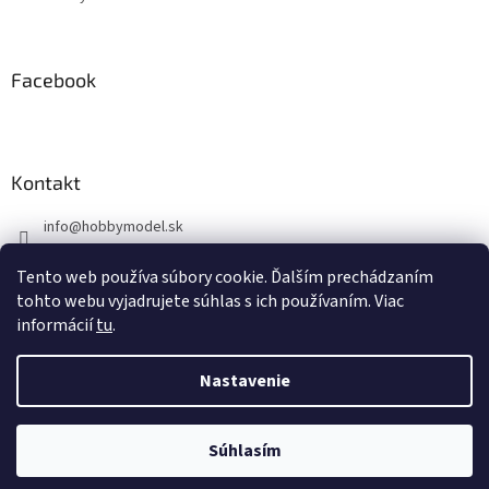
Facebook
Kontakt
info
@
hobbymodel.sk
0902 170 625
Tento web používa súbory cookie. Ďalším prechádzaním
https://www.facebook.com/skhobbymodel
tohto webu vyjadrujete súhlas s ich používaním. Viac
informácií
tu
.
Nastavenie
Vytvoril Shoptet
Súhlasím
Copyright 2026
hobbymodel.sk
. Všetky práva vyhradené.