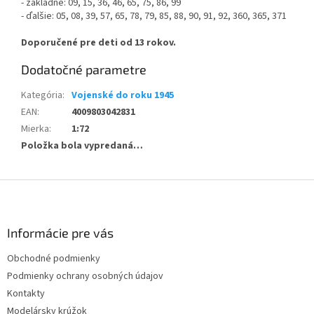
- základné: 09, 15, 36, 46, 65, 75, 86, 99
- ďalšie: 05, 08, 39, 57, 65, 78, 79, 85, 88, 90, 91, 92, 360, 365, 371
Doporučené pre deti od 13 rokov.
Dodatočné parametre
Kategória
:
Vojenské do roku 1945
EAN
:
4009803042831
Mierka
:
1:72
Položka bola vypredaná…
Z
á
p
ä
Informácie pre vás
t
Obchodné podmienky
i
Podmienky ochrany osobných údajov
e
Kontakty
Modelársky krúžok