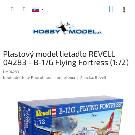
Prejsť
NÁKUP
na
obsah
KOŠÍK
Plastový model lietadlo REVELL
04283 - B-17G Flying Fortress (1:72)
HM04283
Priemerné
Neohodnotené
Podrobnosti hodnotenia
Značka:
Revell
hodnotenie
produktu
je
0,0
z
5
hviezdičiek.