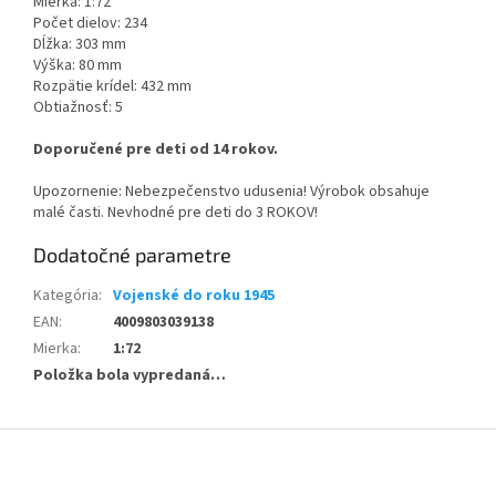
Mierka: 1:72
Počet dielov: 234
Dĺžka: 303 mm
Výška: 80 mm
Rozpätie krídel: 432 mm
Obtiažnosť: 5
Doporučené pre deti od 14 rokov.
Upozornenie: Nebezpečenstvo udusenia! Výrobok obsahuje
malé časti. Nevhodné pre deti do 3 ROKOV!
Dodatočné parametre
Kategória
:
Vojenské do roku 1945
EAN
:
4009803039138
Mierka
:
1:72
Položka bola vypredaná…
Z
á
p