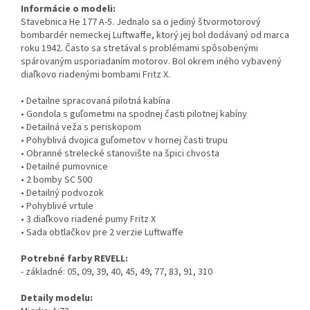
Informácie o modeli:
Stavebnica He 177 A-5. Jednalo sa o jediný štvormotorový
bombardér nemeckej Luftwaffe, ktorý jej bol dodávaný od marca
roku 1942. Často sa stretával s problémami spôsobenými
spárovaným usporiadaním motorov. Bol okrem iného vybavený
diaľkovo riadenými bombami Fritz X.
• Detailne spracovaná pilotná kabína
• Gondola s guľometmi na spodnej časti pilotnej kabíny
• Detailná veža s periskopom
• Pohyblivá dvojica guľometov v hornej časti trupu
• Obranné strelecké stanovište na špici chvosta
• Detailné pumovnice
• 2 bomby SC 500
• Detailný podvozok
• Pohyblivé vrtule
• 3 diaľkovo riadené pumy Fritz X
• Sada obtlačkov pre 2 verzie Luftwaffe
Potrebné farby REVELL:
- základné: 05, 09, 39, 40, 45, 49, 77, 83, 91, 310
Detaily modelu: