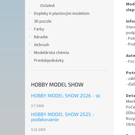
Mode
Ostatné
zlep
Doplnky k plastovým modelom
Info
3D puzzle
Stav
Farby
podp
Náradie
- Poh
- Po
Airbrush
Modelárska chémia
Aute
Predobjednávky
- Foc
Potr
- zák
HOBBY MODEL SHOW
- ďal
HOBBY MODEL SHOW 2026 - sk
Deta
Mierk
3.7.2026
Počet
Dĺžk
HOBBY MODEL SHOW 2025 -
Rozp
poďakovanie
Obti
5.11.2025