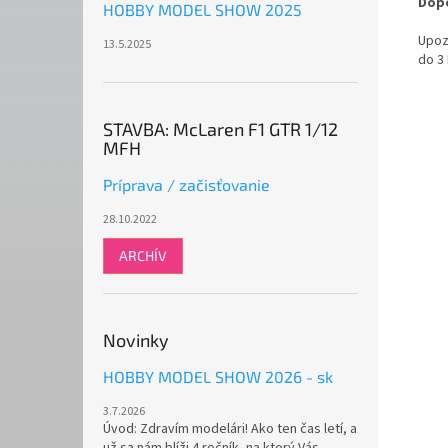
Dopo
HOBBY MODEL SHOW 2025
Upoz
13.5.2025
do 3
STAVBA: McLaren F1 GTR 1/12
MFH
Príprava / začisťovanie
28.10.2022
ARCHÍV
Novinky
HOBBY MODEL SHOW 2026 - sk
3.7.2026
Úvod: Zdravím modelári! Ako ten čas letí, a
už sa nám blíži 4.ročník, na ktorý Vás