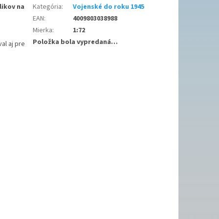
likov na
Kategória
:
Vojenské do roku 1945
EAN
:
4009803038988
Mierka
:
1:72
Položka bola vypredaná…
al aj pre