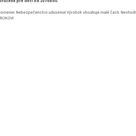
ručené pre deti od 10 rokov.
ornenie: Nebezpečenstvo udusenia! Výrobok obsahuje malé časti. Nevhodn
 ROKOV!