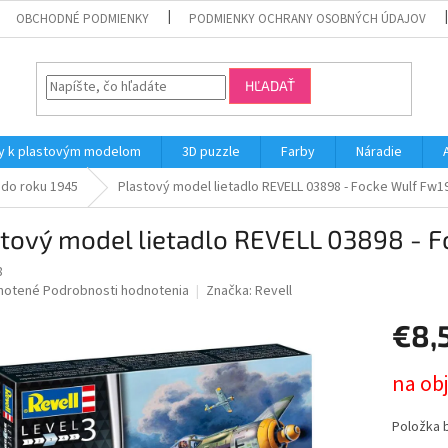
OBCHODNÉ PODMIENKY
PODMIENKY OCHRANY OSOBNÝCH ÚDAJOV
HĽADAŤ
y k plastovým modelom
3D puzzle
Farby
Náradie
 do roku 1945
Plastový model lietadlo REVELL 03898 - Focke Wulf Fw190
tový model lietadlo REVELL 03898 - F
8
né
notené
Podrobnosti hodnotenia
Značka:
Revell
nie
€8,
u
Jednotk
na ob
cena:
iek.
Položka 