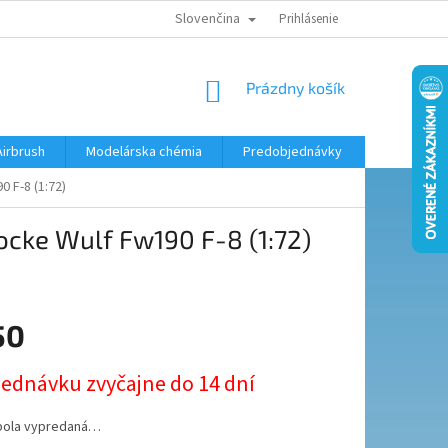
Slovenčina
KONTAKTY
MODELÁRSKY KRÚŽOK
Prihlásenie
NÁKUPNÝ
Prázdny košík
KOŠÍK
Airbrush
Modelárska chémia
Predobjednávky
 F-8 (1:72)
ocke Wulf Fw190 F-8 (1:72)
50
ová
jednávku zvyčajne do 14 dní
bola vypredaná…