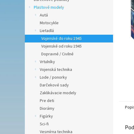
Plastové modely
Autá
Motocykle
Lietadlá
Vojenské do roku 1945
Vojenské od roku 1945
Dopravné / Civilné
Vrtulníky
Vojenská technika
Lode / ponorky
Darčekové sady
Zaklikávacie modely
Pre deti
Popi
Diorámy
Figúrky
Sci-fi
Pod
Vesmírna technika