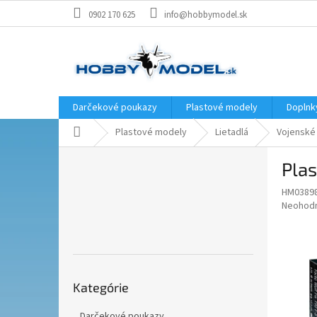
Prejsť
0902 170 625
info@hobbymodel.sk
na
obsah
Darčekové poukazy
Plastové modely
Doplnk
Domov
Plastové modely
Lietadlá
Vojenské
B
Plas
o
č
HM0389
n
Priemer
Neohod
ý
hodnote
p
produkt
je
a
0,0
n
z
Preskočiť
e
5
Kategórie
kategórie
l
hviezdič
Darčekové poukazy