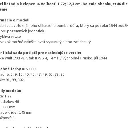
l lietadla k zlepeniu. Veľkosť: 1:72; 12,3 cm. Balenie obsahuje: 46 die
enie.
rmácie o modeli:
ebnica svetoznámeho stíhacieho bombardéra, ktorý sa po roku 1944 použív
oru pozemných jednotiek.
yblivá vrtule
dvozok možné nainštalovať vysunutý alebo zatiahnutý
ntická sada potlačí pre nasledujúce verzie:
ke Wulf 190F-8, Stab II./SG 4, Temži / Východné Prusko, júl 1944
ebné farby REVELL:
ladné: 5, 9, 15, 40, 45, 47, 49, 65, 78, 85
šie: 91, 99, 302
ily modelu:
a: 1:72
 dielov: 46
a: 123 mm
ätie krídel: 145 mm
ažnosť: 3