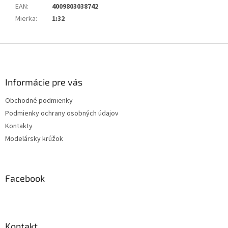
EAN
:
4009803038742
Mierka
:
1:32
Z
á
p
ä
Informácie pre vás
t
Obchodné podmienky
i
Podmienky ochrany osobných údajov
e
Kontakty
Modelársky krúžok
Facebook
Kontakt