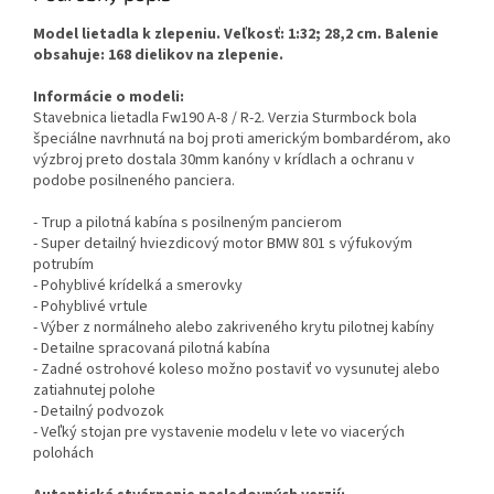
Model lietadla k zlepeniu. Veľkosť: 1:32; 28,2 cm. Balenie
obsahuje: 168 dielikov na zlepenie.
Informácie o modeli:
Stavebnica lietadla Fw190 A-8 / R-2. Verzia Sturmbock bola
špeciálne navrhnutá na boj proti americkým bombardérom, ako
výzbroj preto dostala 30mm kanóny v krídlach a ochranu v
podobe posilneného panciera.
- Trup a pilotná kabína s posilneným pancierom
- Super detailný hviezdicový motor BMW 801 s výfukovým
potrubím
- Pohyblivé krídelká a smerovky
- Pohyblivé vrtule
- Výber z normálneho alebo zakriveného krytu pilotnej kabíny
- Detailne spracovaná pilotná kabína
- Zadné ostrohové koleso možno postaviť vo vysunutej alebo
zatiahnutej polohe
- Detailný podvozok
- Veľký stojan pre vystavenie modelu v lete vo viacerých
polohách