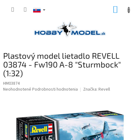
Prejsť
NÁKUP
na
obsah
KOŠÍK
Plastový model lietadlo REVELL
03874 - Fw190 A-8 "Sturmbock"
(1:32)
HM03874
Priemerné
Neohodnotené
Podrobnosti hodnotenia
Značka:
Revell
hodnotenie
produktu
je
0,0
z
5
hviezdičiek.