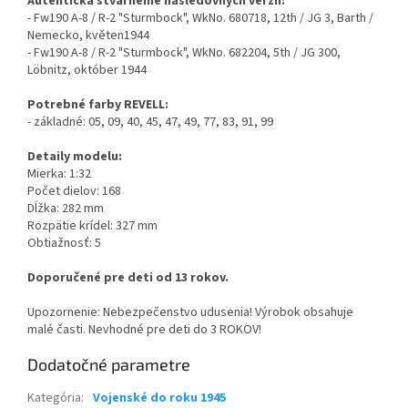
Autentická stvárnenie nasledovných verzií:
- Fw190 A-8 / R-2 "Sturmbock", WkNo. 680718, 12th / JG 3, Barth /
Nemecko, květen1944
- Fw190 A-8 / R-2 "Sturmbock", WkNo. 682204, 5th / JG 300,
Löbnitz, október 1944
Potrebné farby REVELL:
- základné: 05, 09, 40, 45, 47, 49, 77, 83, 91, 99
Detaily modelu:
Mierka: 1:32
Počet dielov: 168
Dĺžka: 282 mm
Rozpätie krídel: 327 mm
Obtiažnosť: 5
Doporučené pre deti od 13 rokov.
Upozornenie: Nebezpečenstvo udusenia! Výrobok obsahuje
malé časti. Nevhodné pre deti do 3 ROKOV!
Dodatočné parametre
Kategória
:
Vojenské do roku 1945