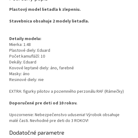
Plastový model lietadla k zlepeniu.
Stavebnica obsahuje 2 modely lietadla.
Detaily modelu:
Mierka: 1:48
Plastové diely: Eduard
Počet kamufláží: 10
Dekály: Eduard
Kovové leptané diely: áno, farebné
Masky: áno
Resinové diely: nie
EXTRA: figurky pilotov a pozemného perzonálu RAF (Rámečky)
Doporučené pre deti od 10 rokov.
Upozornenie: Nebezpečenstvo udusenia! Výrobok obsahuje
malé časti. Nevhodné pre deti do 3 ROKOV!
Dodatočné parametre