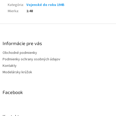
Kategória
:
Vojenské do roku 1945
Mierka
:
1:48
Z
á
p
ä
Informácie pre vás
t
Obchodné podmienky
i
Podmienky ochrany osobných údajov
e
Kontakty
Modelársky krúžok
Facebook