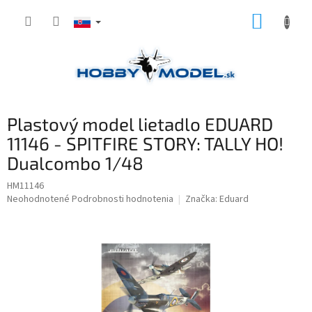
Prejsť
NÁKUP
na
obsah
KOŠÍK
Plastový model lietadlo EDUARD
11146 - SPITFIRE STORY: TALLY HO!
Dualcombo 1/48
HM11146
Priemerné
Neohodnotené
Podrobnosti hodnotenia
Značka:
Eduard
hodnotenie
produktu
je
0,0
z
5
hviezdičiek.