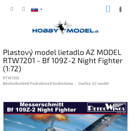
Prejsť
NÁKUP
na
obsah
KOŠÍK
Plastový model lietadlo AZ MODEL
RTW7201 - Bf 109Z-2 Night Fighter
(1:72)
RTW7201
Priemerné
Neohodnotené
Podrobnosti hodnotenia
Značka:
AZ model
hodnotenie
produktu
je
0,0
z
5
hviezdičiek.