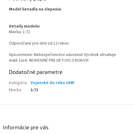
Model lietadla na zlepenie.
Detaily modelu:
Mierka: 1:72
Odporúčané pre deti od 12 rokov.
Upozornenie: Nebezpečenstvo udusenia! Výrobok obsahuje
malé časti. NEVHODNÉ PRE DETI DO 3 ROKOV!
Dodatočné parametre
Kategória
:
Vojenské do roku 1945
Mierka
:
1:72
Z
á
p
ä
Informácie pre vás
t