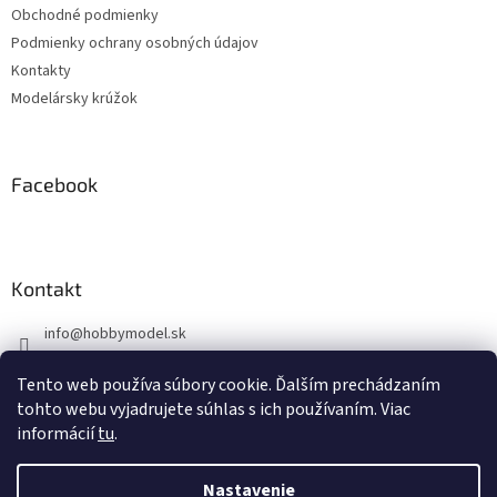
Obchodné podmienky
i
Podmienky ochrany osobných údajov
e
Kontakty
Modelársky krúžok
Facebook
Kontakt
info
@
hobbymodel.sk
0902 170 625
Tento web používa súbory cookie. Ďalším prechádzaním
https://www.facebook.com/skhobbymodel
tohto webu vyjadrujete súhlas s ich používaním. Viac
informácií
tu
.
Nastavenie
Vytvoril Shoptet