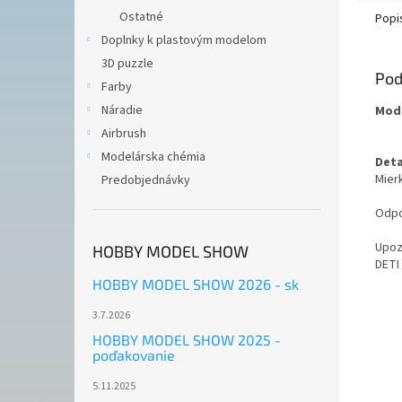
Ostatné
Popi
Doplnky k plastovým modelom
3D puzzle
Pod
Farby
Náradie
Mode
Airbrush
Modelárska chémia
Deta
Mierk
Predobjednávky
Odpo
Upoz
HOBBY MODEL SHOW
DETI
HOBBY MODEL SHOW 2026 - sk
3.7.2026
HOBBY MODEL SHOW 2025 -
poďakovanie
5.11.2025