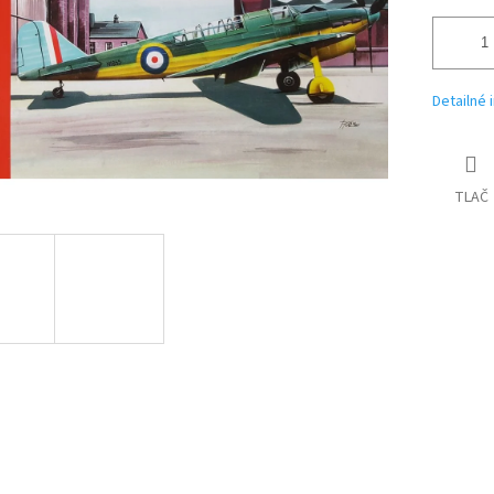
Detailné 
TLAČ