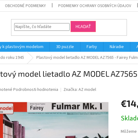
OBCHODNÉ PODMIENKY
PODMIENKY OCHRANY OSOBNÝCH ÚDAJOV
HĽADAŤ
y k plastovým modelom
3D puzzle
Farby
Náradie
 do roku 1945
Plastový model lietadlo AZ MODEL AZ7565 - Fairey Fulmar
tový model lietadlo AZ MODEL AZ7565 -
né
notené
Podrobnosti hodnotenia
Značka:
AZ model
nie
€14
u
Jednotk
Skla
cena:
iek.
Môžeme d