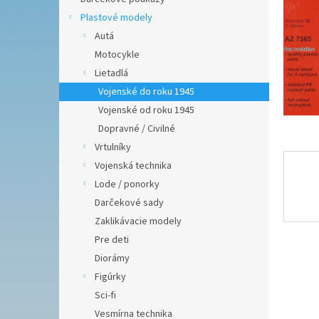
Plastové modely
Autá
Motocykle
Lietadlá
Vojenské do roku 1945
Vojenské od roku 1945
Dopravné / Civilné
Vrtulníky
Vojenská technika
Lode / ponorky
Darčekové sady
Zaklikávacie modely
Pre deti
Diorámy
Figúrky
Sci-fi
Vesmírna technika