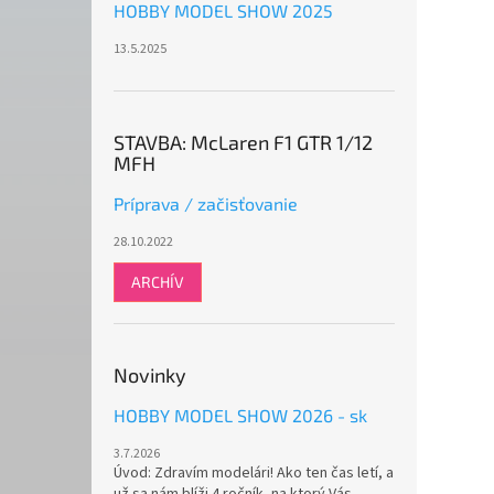
HOBBY MODEL SHOW 2025
13.5.2025
STAVBA: McLaren F1 GTR 1/12
MFH
Príprava / začisťovanie
28.10.2022
ARCHÍV
Novinky
HOBBY MODEL SHOW 2026 - sk
3.7.2026
Úvod: Zdravím modelári! Ako ten čas letí, a
už sa nám blíži 4.ročník, na ktorý Vás