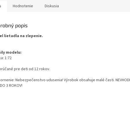
s
Hodnotenie
Diskusia
robný popis
l lietadla na zlepenie.
ily modelu:
a: 1:72
rúčané pre deti od 12 rokov.
ornenie: Nebezpečenstvo udusenia! Výrobok obsahuje malé časti. NEVHOD
 DO 3 ROKOV!