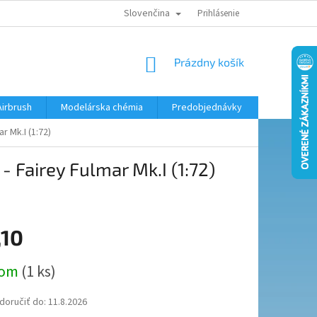
Slovenčina
KONTAKTY
MODELÁRSKY KRÚŽOK
Prihlásenie
NÁKUPNÝ
Prázdny košík
KOŠÍK
Airbrush
Modelárska chémia
Predobjednávky
 Mk.I (1:72)
 Fairey Fulmar Mk.I (1:72)
,10
ová
dom
(1 ks)
oručiť do:
11.8.2026