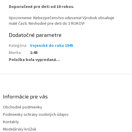
Doporučené pre deti od 10 rokov.
Upozornenie: Nebezpečenstvo udusenia! Výrobok obsahuje
malé časti. Nevhodné pre deti do 3 ROKOV!
Dodatočné parametre
Kategória
:
Vojenské do roku 1945
Mierka
:
1:48
Položka bola vypredaná…
Z
á
p
ä
Informácie pre vás
t
Obchodné podmienky
i
Podmienky ochrany osobných údajov
e
Kontakty
Modelársky krúžok