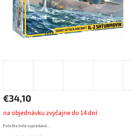
€34,10
Jednotková
na objednávku zvyčajne do 14 dní
cena:
Položka bola vypredaná…