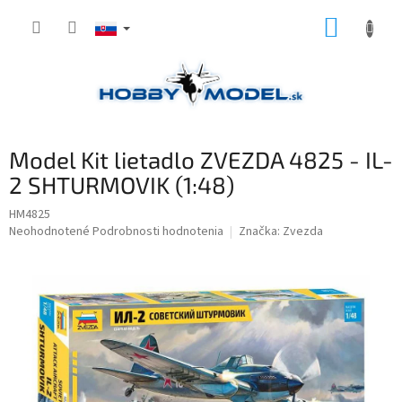
Prejsť
NÁKUP
na
obsah
KOŠÍK
Model Kit lietadlo ZVEZDA 4825 - IL-
2 SHTURMOVIK (1:48)
HM4825
Priemerné
Neohodnotené
Podrobnosti hodnotenia
Značka:
Zvezda
hodnotenie
produktu
je
0,0
z
5
hviezdičiek.