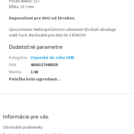
Počet dielov: 157
Dĺžka: 217 mm
Doporučené pre deti od 10 rokov.
Upozornenie: Nebezpečenstvo udusenia! Výrobok obsahuje
malé časti. Nevhodné pre deti do 3 ROKOV!
Dodatočné parametre
Kategória
:
Vojenské do roku 1945
EAN
:
4600327048028
Mierka
:
1:48
Položka bola vypredaná…
Z
á
p
ä
Informácie pre vás
t
Obchodné podmienky
i