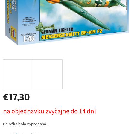
€17,30
Jednotková
na objednávku zvyčajne do 14 dní
cena:
Položka bola vypredaná…