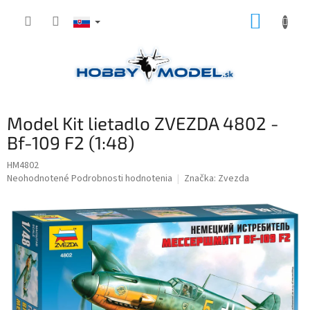
Prejsť
NÁKUP
na
obsah
KOŠÍK
Model Kit lietadlo ZVEZDA 4802 -
Bf-109 F2 (1:48)
HM4802
Priemerné
Neohodnotené
Podrobnosti hodnotenia
Značka:
Zvezda
hodnotenie
produktu
je
0,0
z
5
hviezdičiek.